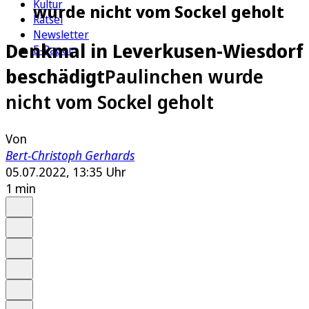
Kultur
wurde nicht vom Sockel geholt
Rätsel
Newsletter
Denkmal in Leverkusen-Wiesdorf
E-Paper
beschädigt
Paulinchen wurde
nicht vom Sockel geholt
Von
Bert-Christoph Gerhards
05.07.2022, 13:35 Uhr
1 min
Auf Google bevorzugen
Anhören
Schrift
Merken
Drucken
Teilen