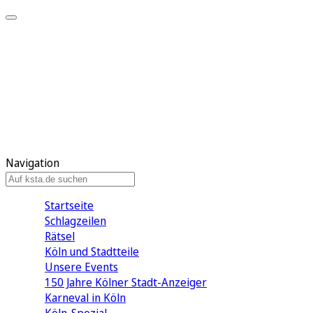
Mein KStA
Meine Artikel
Meine Region
Meine Newsletter
Mein KStA PLUS
Mein E-Paper
Navigation
Startseite
Schlagzeilen
Rätsel
Köln und Stadtteile
Unsere Events
150 Jahre Kölner Stadt-Anzeiger
Karneval in Köln