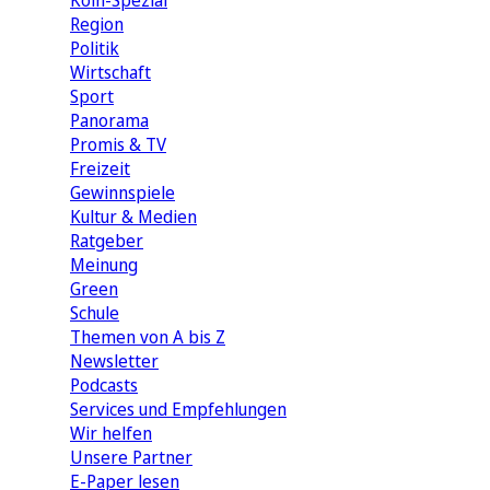
Köln-Spezial
Region
Politik
Wirtschaft
Sport
Panorama
Promis & TV
Freizeit
Gewinnspiele
Kultur & Medien
Ratgeber
Meinung
Green
Schule
Themen von A bis Z
Newsletter
Podcasts
Services und Empfehlungen
Wir helfen
Unsere Partner
E-Paper lesen