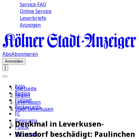
Service FAQ
Online Service
Leserbriefe
Anzeigen
Abo
Abonnieren
Anmelden
Köln
Startseite
Region
Region
Freizeit
Leverkusen
Restaurants
Stadt Leverkusen
FC
Panorama
Denkmal in Leverkusen-
Politik
Wiesdorf beschädigt: Paulinchen
Wirtschaft