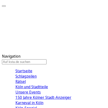
Mein KStA
Meine Artikel
Meine Region
Meine Newsletter
Mein KStA PLUS
Mein E-Paper
Navigation
Startseite
Schlagzeilen
Rätsel
Köln und Stadtteile
Unsere Events
150 Jahre Kölner Stadt-Anzeiger
Karneval in Köln