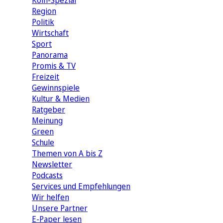
Köln-Spezial
Region
Politik
Wirtschaft
Sport
Panorama
Promis & TV
Freizeit
Gewinnspiele
Kultur & Medien
Ratgeber
Meinung
Green
Schule
Themen von A bis Z
Newsletter
Podcasts
Services und Empfehlungen
Wir helfen
Unsere Partner
E-Paper lesen