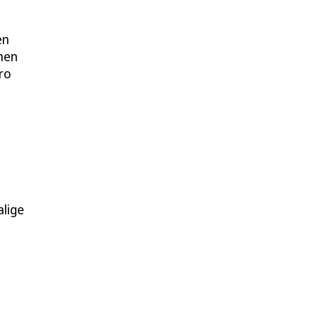
en
chen
ro
lige