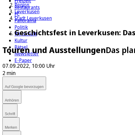
Freizeit
Region
Restaurants
Leverkusen
FC
Stadt Leverkusen
Panorama
Politik
Geschichtsfest in Leverkusen: Da
Wirtschaft
Kultur
Rätsel
Touren und Ausstellungen
Das pla
Newsletter
E-Paper
07.09.2022, 10:00 Uhr
2 min
Auf Google bevorzugen
Anhören
Schrift
Merken