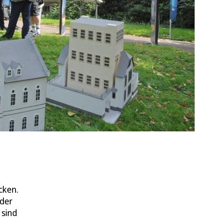
cken.
 der
 sind