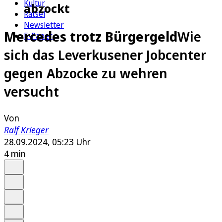
Kultur
abzockt
Rätsel
Newsletter
Mercedes trotz Bürgergeld
Wie
E-Paper
sich das Leverkusener Jobcenter
gegen Abzocke zu wehren
versucht
Von
Ralf Krieger
28.09.2024, 05:23 Uhr
4 min
Auf Google bevorzugen
Anhören
Schrift
Merken