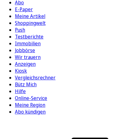
Abo
E-Paper
Meine Artikel
Shoppingwelt
Push
Testberichte
Immobilien
Jobbörse
Wir trauern
Anzeigen
Kiosk
Vergleichsrechner
Bütz Mich
Hilfe
Online-Service
Meine Region
Abo kündigen
FOLGEN SIE UNS
ENTDECKEN SIE UNSERE APP