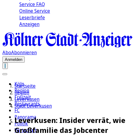
Service FAQ
Online Service
Leserbriefe
Anzeigen
Abo
Abonnieren
Anmelden
Köln
Startseite
Region
Region
Freizeit
Leverkusen
Restaurants
Stadt Leverkusen
FC
Panorama
Leverkusen: Insider verrät, wie
Politik
Großfamilie das Jobcenter
Wirtschaft