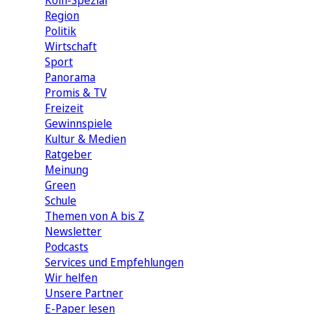
Köln-Spezial
Region
Politik
Wirtschaft
Sport
Panorama
Promis & TV
Freizeit
Gewinnspiele
Kultur & Medien
Ratgeber
Meinung
Green
Schule
Themen von A bis Z
Newsletter
Podcasts
Services und Empfehlungen
Wir helfen
Unsere Partner
E-Paper lesen