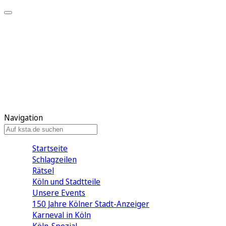
Mein KStA
Meine Artikel
Meine Region
Meine Newsletter
Mein KStA PLUS
Mein E-Paper
Navigation
Startseite
Schlagzeilen
Rätsel
Köln und Stadtteile
Unsere Events
150 Jahre Kölner Stadt-Anzeiger
Karneval in Köln