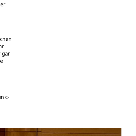
ber
ochen
hr
r gar
te
in c-