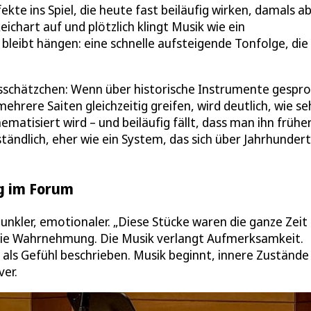
kte ins Spiel, die heute fast beiläufig wirken, damals a
eichart auf und plötzlich klingt Musik wie ein
eibt hängen: eine schnelle aufsteigende Tonfolge, die
nsschätzchen: Wenn über historische Instrumente gespr
hrere Saiten gleichzeitig greifen, wird deutlich, wie se
matisiert wird – und beiläufig fällt, dass man ihn frühe
ständlich, eher wie ein System, das sich über Jahrhunder
g im Forum
 dunkler, emotionaler. „Diese Stücke waren die ganze Zeit 
ch die Wahrnehmung. Die Musik verlangt Aufmerksamkeit.
n als Gefühl beschrieben. Musik beginnt, innere Zustände
ver.