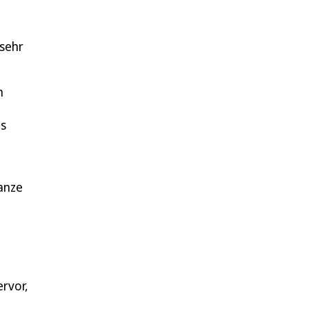
 sehr
m
as
anze
m
ervor,