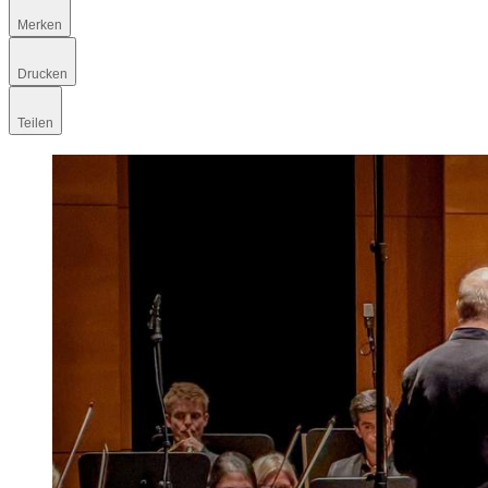
Merken
Drucken
Teilen