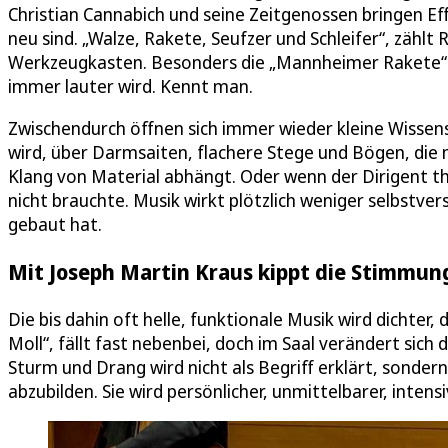
Christian Cannabich und seine Zeitgenossen bringen Effe
neu sind. „Walze, Rakete, Seufzer und Schleifer“, zählt R
Werkzeugkasten. Besonders die „Mannheimer Rakete“ bl
immer lauter wird. Kennt man.
Zwischendurch öffnen sich immer wieder kleine Wisse
wird, über Darmsaiten, flachere Stege und Bögen, die me
Klang von Material abhängt. Oder wenn der Dirigent the
nicht brauchte. Musik wirkt plötzlich weniger selbstver
gebaut hat.
Mit Joseph Martin Kraus kippt die Stimmun
Die bis dahin oft helle, funktionale Musik wird dichter,
Moll“, fällt fast nebenbei, doch im Saal verändert si
Sturm und Drang wird nicht als Begriff erklärt, sonder
abzubilden. Sie wird persönlicher, unmittelbarer, intensi