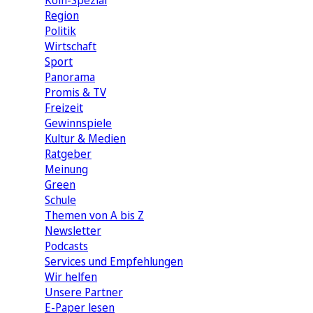
Köln-Spezial
Region
Politik
Wirtschaft
Sport
Panorama
Promis & TV
Freizeit
Gewinnspiele
Kultur & Medien
Ratgeber
Meinung
Green
Schule
Themen von A bis Z
Newsletter
Podcasts
Services und Empfehlungen
Wir helfen
Unsere Partner
E-Paper lesen