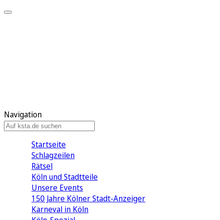
Mein KStA
Meine Artikel
Meine Region
Meine Newsletter
Mein KStA PLUS
Mein E-Paper
Navigation
Startseite
Schlagzeilen
Rätsel
Köln und Stadtteile
Unsere Events
150 Jahre Kölner Stadt-Anzeiger
Karneval in Köln