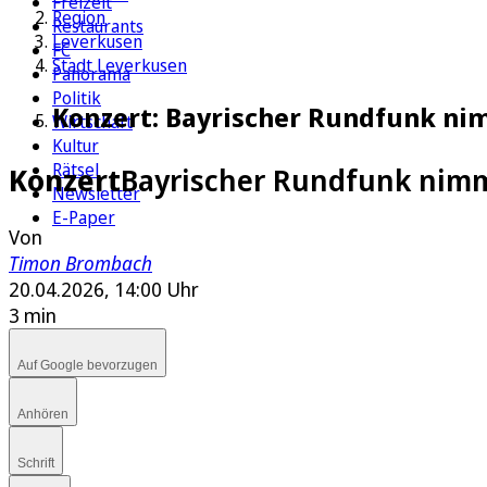
Freizeit
Region
Restaurants
Leverkusen
FC
Stadt Leverkusen
Panorama
Politik
Konzert: Bayrischer Rundfunk nim
Wirtschaft
Kultur
Rätsel
Konzert
Bayrischer Rundfunk nimmt
Newsletter
E-Paper
Von
Timon Brombach
20.04.2026, 14:00 Uhr
3 min
Auf Google bevorzugen
Anhören
Schrift