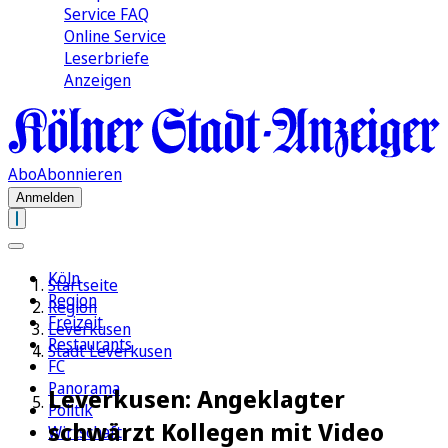
Service FAQ
Online Service
Leserbriefe
Anzeigen
Abo
Abonnieren
Anmelden
Köln
Startseite
Region
Region
Freizeit
Leverkusen
Restaurants
Stadt Leverkusen
FC
Panorama
Leverkusen: Angeklagter
Politik
schwärzt Kollegen mit Video
Wirtschaft