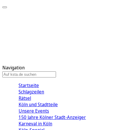
Mein KStA
Meine Artikel
Meine Region
Meine Newsletter
Mein KStA PLUS
Mein E-Paper
Navigation
Startseite
Schlagzeilen
Rätsel
Köln und Stadtteile
Unsere Events
150 Jahre Kölner Stadt-Anzeiger
Karneval in Köln