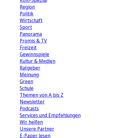
Köln-Spezial
Region
Politik
Wirtschaft
Sport
Panorama
Promis & TV
Freizeit
Gewinnspiele
Kultur & Medien
Ratgeber
Meinung
Green
Schule
Themen von A bis Z
Newsletter
Podcasts
Services und Empfehlungen
Wir helfen
Unsere Partner
E-Paper lesen