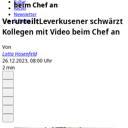
Kultur
beim Chef an
Rätsel
Newsletter
Verurteilt
Leverkusener schwärzt
E-Paper
Kollegen mit Video beim Chef an
Von
Lotta Hosenfeld
26.12.2023, 08:00 Uhr
2 min
Auf Google bevorzugen
Anhören
Schrift
Merken
Drucken
Teilen