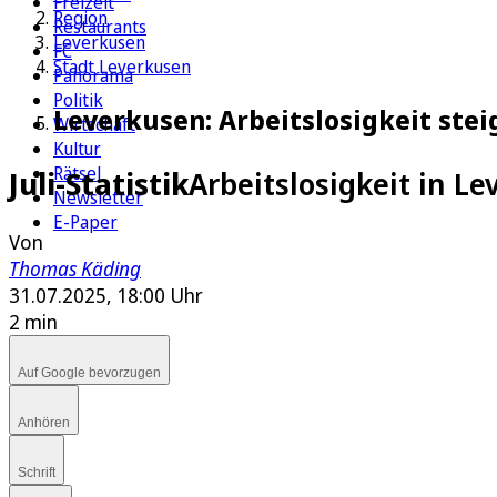
Freizeit
Region
Restaurants
Leverkusen
FC
Stadt Leverkusen
Panorama
Politik
Leverkusen: Arbeitslosigkeit steig
Wirtschaft
Kultur
Rätsel
Juli-Statistik
Arbeitslosigkeit in Le
Newsletter
E-Paper
Von
Thomas Käding
31.07.2025, 18:00 Uhr
2 min
Auf Google bevorzugen
Anhören
Schrift