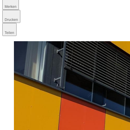
Merken
Drucken
Teilen