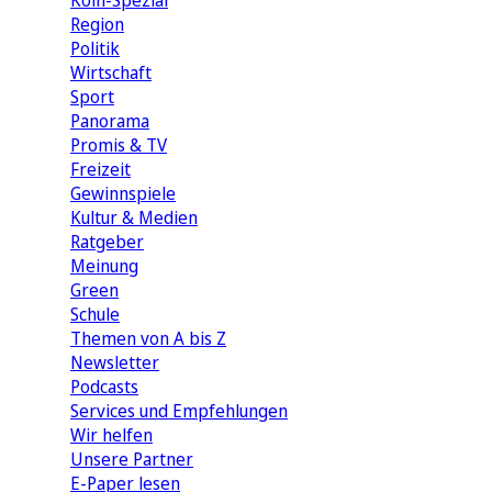
Köln-Spezial
Region
Politik
Wirtschaft
Sport
Panorama
Promis & TV
Freizeit
Gewinnspiele
Kultur & Medien
Ratgeber
Meinung
Green
Schule
Themen von A bis Z
Newsletter
Podcasts
Services und Empfehlungen
Wir helfen
Unsere Partner
E-Paper lesen