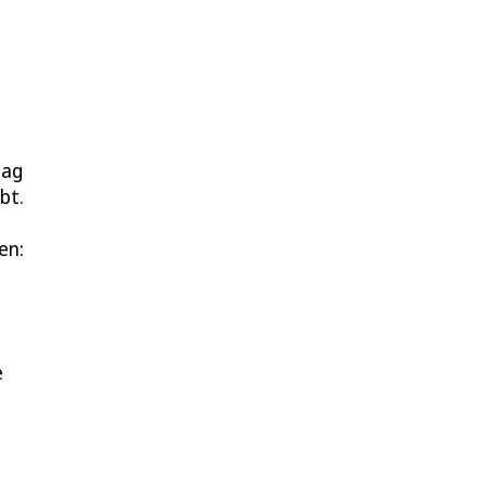
tag
bt.
en:
e