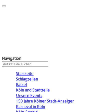
Mein KStA
Meine Artikel
Meine Region
Meine Newsletter
Mein KStA PLUS
Mein E-Paper
Navigation
Startseite
Schlagzeilen
Rätsel
Köln und Stadtteile
Unsere Events
150 Jahre Kölner Stadt-Anzeiger
Karneval in Köln