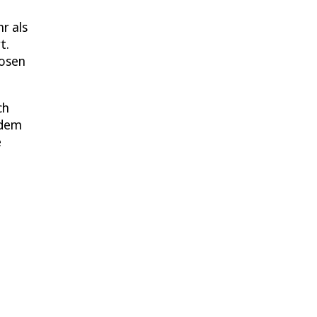
r als
t.
losen
ch
 dem
e