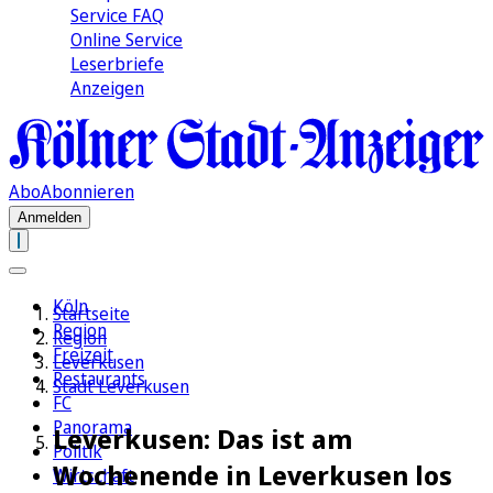
Service FAQ
Online Service
Leserbriefe
Anzeigen
Abo
Abonnieren
Anmelden
Köln
Startseite
Region
Region
Freizeit
Leverkusen
Restaurants
Stadt Leverkusen
FC
Panorama
Leverkusen: Das ist am
Politik
Wochenende in Leverkusen los
Wirtschaft