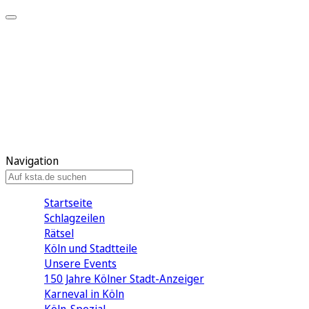
Mein KStA
Meine Artikel
Meine Region
Meine Newsletter
Mein KStA PLUS
Mein E-Paper
Navigation
Startseite
Schlagzeilen
Rätsel
Köln und Stadtteile
Unsere Events
150 Jahre Kölner Stadt-Anzeiger
Karneval in Köln