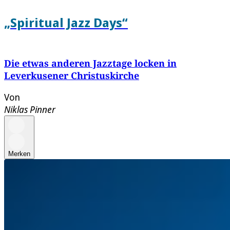
„Spiritual Jazz Days“
Die etwas anderen Jazztage locken in
Leverkusener Christuskirche
Von
Niklas Pinner
Merken