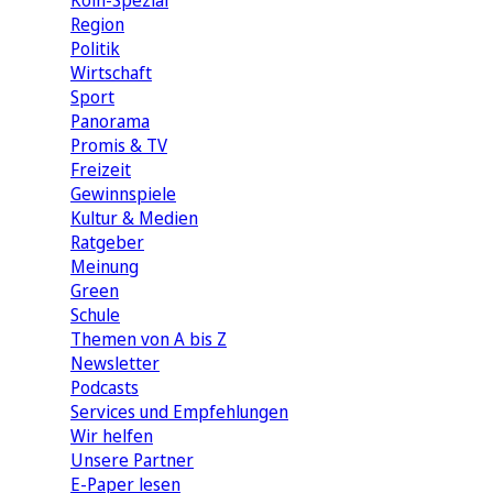
Köln-Spezial
Region
Politik
Wirtschaft
Sport
Panorama
Promis & TV
Freizeit
Gewinnspiele
Kultur & Medien
Ratgeber
Meinung
Green
Schule
Themen von A bis Z
Newsletter
Podcasts
Services und Empfehlungen
Wir helfen
Unsere Partner
E-Paper lesen