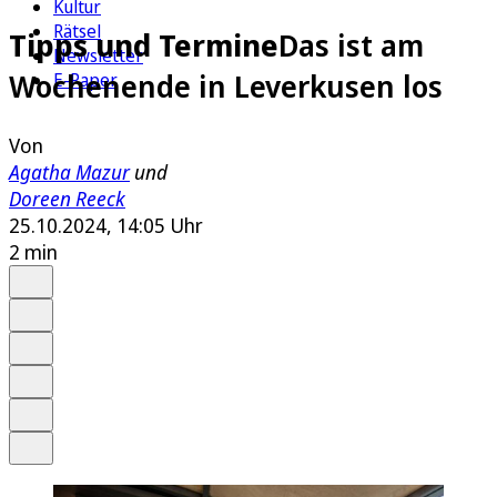
Kultur
Rätsel
Tipps und Termine
Das ist am
Newsletter
Wochenende in Leverkusen los
E-Paper
Von
Agatha Mazur
und
Doreen Reeck
25.10.2024, 14:05 Uhr
2 min
Auf Google bevorzugen
Anhören
Schrift
Merken
Drucken
Teilen