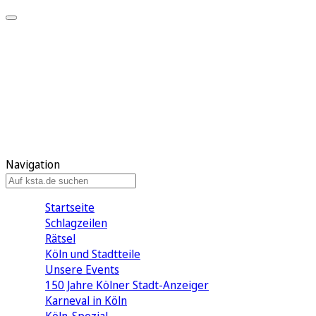
Mein KStA
Meine Artikel
Meine Region
Meine Newsletter
Mein KStA PLUS
Mein E-Paper
Navigation
Startseite
Schlagzeilen
Rätsel
Köln und Stadtteile
Unsere Events
150 Jahre Kölner Stadt-Anzeiger
Karneval in Köln