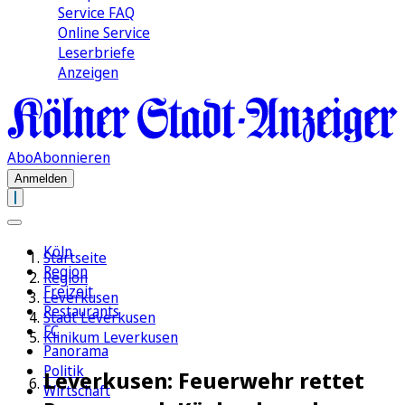
Service FAQ
Online Service
Leserbriefe
Anzeigen
Abo
Abonnieren
Anmelden
Köln
Startseite
Region
Region
Freizeit
Leverkusen
Restaurants
Stadt Leverkusen
FC
Klinikum Leverkusen
Panorama
Politik
Leverkusen: Feuerwehr rettet
Wirtschaft