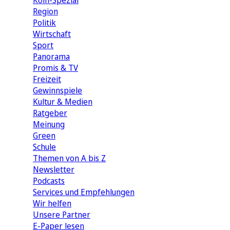
Köln-Spezial
Region
Politik
Wirtschaft
Sport
Panorama
Promis & TV
Freizeit
Gewinnspiele
Kultur & Medien
Ratgeber
Meinung
Green
Schule
Themen von A bis Z
Newsletter
Podcasts
Services und Empfehlungen
Wir helfen
Unsere Partner
E-Paper lesen