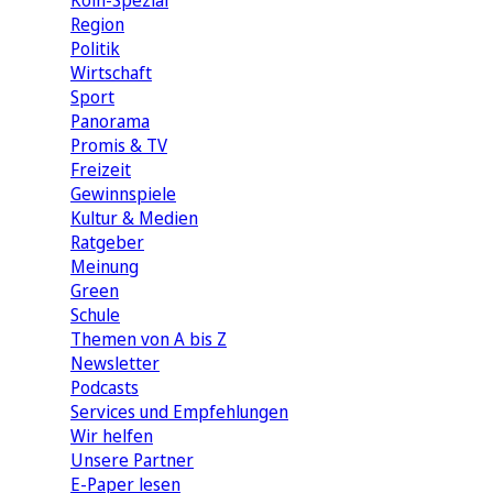
Köln-Spezial
Region
Politik
Wirtschaft
Sport
Panorama
Promis & TV
Freizeit
Gewinnspiele
Kultur & Medien
Ratgeber
Meinung
Green
Schule
Themen von A bis Z
Newsletter
Podcasts
Services und Empfehlungen
Wir helfen
Unsere Partner
E-Paper lesen