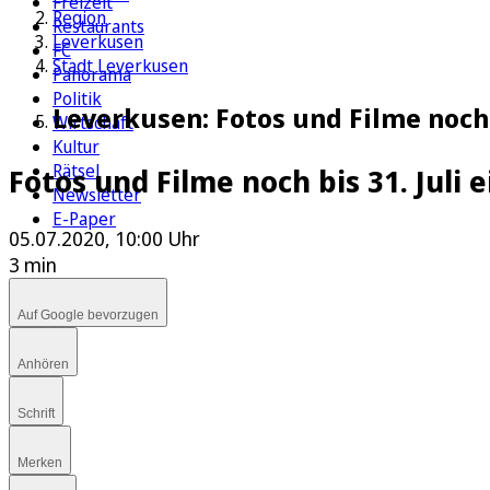
Freizeit
Region
Restaurants
Leverkusen
FC
Stadt Leverkusen
Panorama
Politik
Leverkusen: Fotos und Filme noch 
Wirtschaft
Kultur
Rätsel
Fotos und Filme noch bis 31. Juli 
Newsletter
E-Paper
05.07.2020, 10:00 Uhr
3 min
Auf Google bevorzugen
Anhören
Schrift
Merken