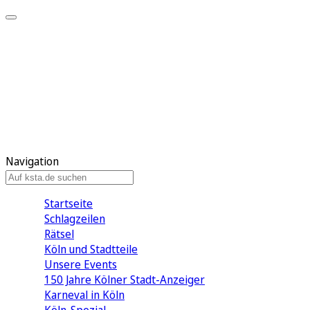
Mein KStA
Meine Artikel
Meine Region
Meine Newsletter
Mein KStA PLUS
Mein E-Paper
Navigation
Startseite
Schlagzeilen
Rätsel
Köln und Stadtteile
Unsere Events
150 Jahre Kölner Stadt-Anzeiger
Karneval in Köln