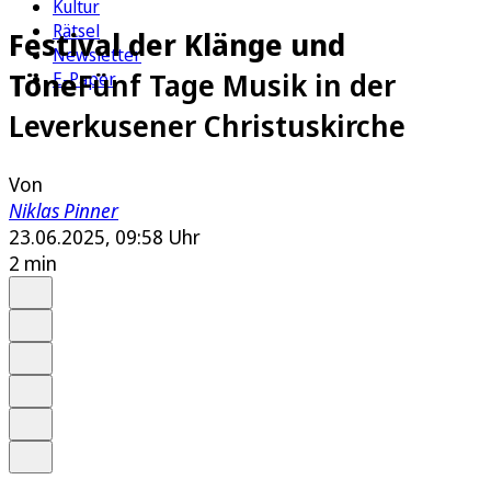
Kultur
Rätsel
Festival der Klänge und
Newsletter
Töne
Fünf Tage Musik in der
E-Paper
Leverkusener Christuskirche
Von
Niklas Pinner
23.06.2025, 09:58 Uhr
2 min
Auf Google bevorzugen
Anhören
Schrift
Merken
Drucken
Teilen