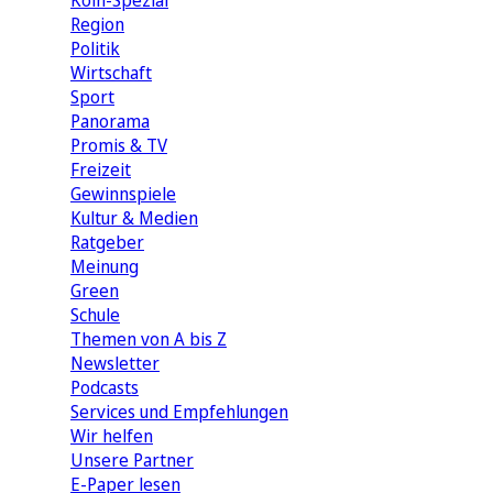
Köln-Spezial
Region
Politik
Wirtschaft
Sport
Panorama
Promis & TV
Freizeit
Gewinnspiele
Kultur & Medien
Ratgeber
Meinung
Green
Schule
Themen von A bis Z
Newsletter
Podcasts
Services und Empfehlungen
Wir helfen
Unsere Partner
E-Paper lesen