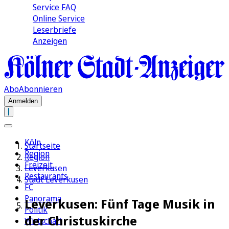
Service FAQ
Online Service
Leserbriefe
Anzeigen
Abo
Abonnieren
Anmelden
Köln
Startseite
Region
Region
Freizeit
Leverkusen
Restaurants
Stadt Leverkusen
FC
Panorama
Leverkusen: Fünf Tage Musik in
Politik
der Christuskirche
Wirtschaft