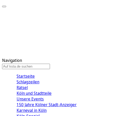
Mein KStA
Meine Artikel
Meine Region
Meine Newsletter
Mein KStA PLUS
Mein E-Paper
Navigation
Startseite
Schlagzeilen
Rätsel
Köln und Stadtteile
Unsere Events
150 Jahre Kölner Stadt-Anzeiger
Karneval in Köln