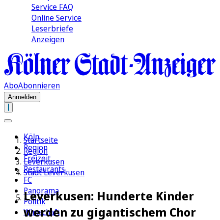
Service FAQ
Online Service
Leserbriefe
Anzeigen
Abo
Abonnieren
Anmelden
Köln
Startseite
Region
Region
Freizeit
Leverkusen
Restaurants
Stadt Leverkusen
FC
Panorama
Leverkusen: Hunderte Kinder
Politik
werden zu gigantischem Chor
Wirtschaft