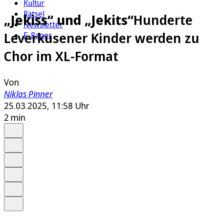
Kultur
Rätsel
„Jekiss“ und „Jekits“
Hunderte
Newsletter
Leverkusener Kinder werden zu
E-Paper
Chor im XL-Format
Von
Niklas Pinner
25.03.2025, 11:58 Uhr
2 min
Auf Google bevorzugen
Anhören
Schrift
Merken
Drucken
Teilen