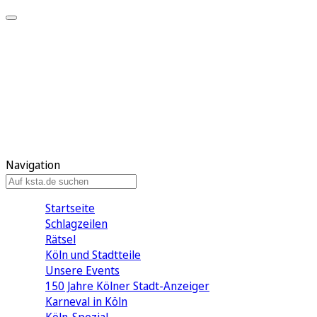
Mein KStA
Meine Artikel
Meine Region
Meine Newsletter
Mein KStA PLUS
Mein E-Paper
Navigation
Startseite
Schlagzeilen
Rätsel
Köln und Stadtteile
Unsere Events
150 Jahre Kölner Stadt-Anzeiger
Karneval in Köln