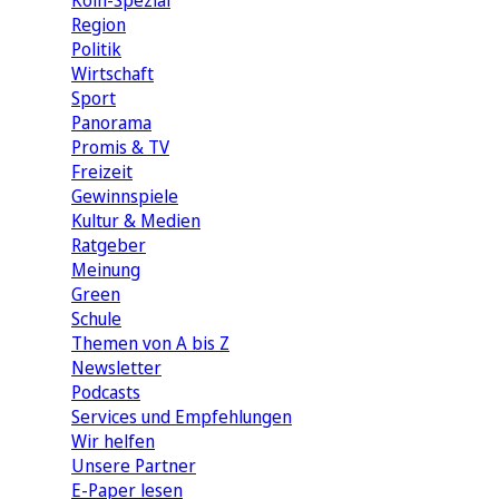
Köln-Spezial
Region
Politik
Wirtschaft
Sport
Panorama
Promis & TV
Freizeit
Gewinnspiele
Kultur & Medien
Ratgeber
Meinung
Green
Schule
Themen von A bis Z
Newsletter
Podcasts
Services und Empfehlungen
Wir helfen
Unsere Partner
E-Paper lesen