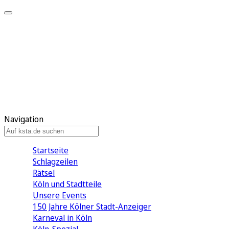
Mein KStA
Meine Artikel
Meine Region
Meine Newsletter
Mein KStA PLUS
Mein E-Paper
Navigation
Startseite
Schlagzeilen
Rätsel
Köln und Stadtteile
Unsere Events
150 Jahre Kölner Stadt-Anzeiger
Karneval in Köln