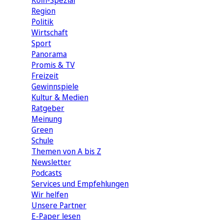
Köln-Spezial
Region
Politik
Wirtschaft
Sport
Panorama
Promis & TV
Freizeit
Gewinnspiele
Kultur & Medien
Ratgeber
Meinung
Green
Schule
Themen von A bis Z
Newsletter
Podcasts
Services und Empfehlungen
Wir helfen
Unsere Partner
E-Paper lesen