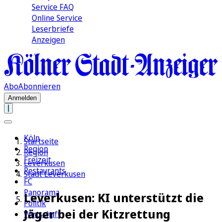
Service FAQ
Online Service
Leserbriefe
Anzeigen
Abo
Abonnieren
Anmelden
Köln
Startseite
Region
Region
Freizeit
Leverkusen
Restaurants
Stadt Leverkusen
FC
Panorama
Leverkusen: KI unterstützt die
Politik
Jäger bei der Kitzrettung
Wirtschaft