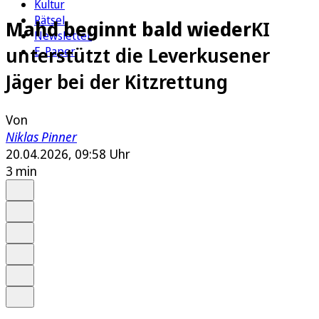
Kultur
Rätsel
Mahd beginnt bald wieder
KI
Newsletter
unterstützt die Leverkusener
E-Paper
Jäger bei der Kitzrettung
Von
Niklas Pinner
20.04.2026, 09:58 Uhr
3 min
Auf Google bevorzugen
Anhören
Schrift
Merken
Drucken
Teilen