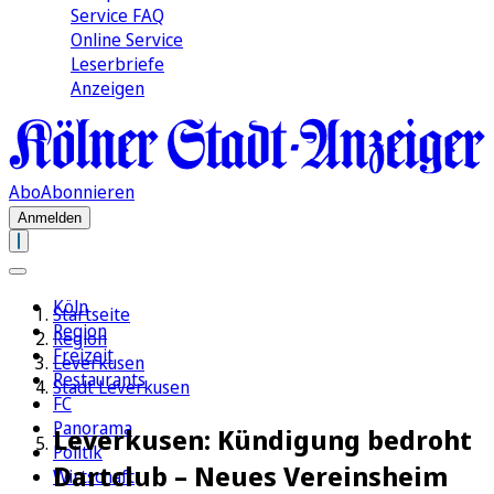
Service FAQ
Online Service
Leserbriefe
Anzeigen
Abo
Abonnieren
Anmelden
Köln
Startseite
Region
Region
Freizeit
Leverkusen
Restaurants
Stadt Leverkusen
FC
Panorama
Leverkusen: Kündigung bedroht
Politik
Dartclub – Neues Vereinsheim
Wirtschaft