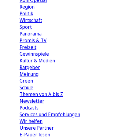
Köln-Spezial
Region
Politik
Wirtschaft
Sport
Panorama
Promis & TV
Freizeit
Gewinnspiele
Kultur & Medien
Ratgeber
Meinung
Green
Schule
Themen von A bis Z
Newsletter
Podcasts
Services und Empfehlungen
Wir helfen
Unsere Partner
E-Paper lesen