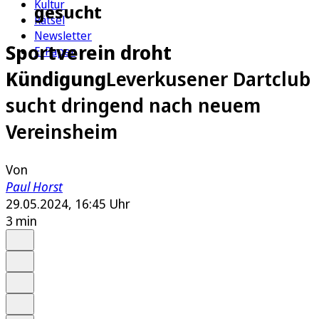
Kultur
gesucht
Rätsel
Newsletter
Sportverein droht
E-Paper
Kündigung
Leverkusener Dartclub
sucht dringend nach neuem
Vereinsheim
Von
Paul Horst
29.05.2024, 16:45 Uhr
3 min
Auf Google bevorzugen
Anhören
Schrift
Merken