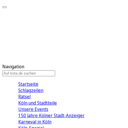
Mein KStA
Meine Artikel
Meine Region
Meine Newsletter
Mein KStA PLUS
Mein E-Paper
Navigation
Startseite
Schlagzeilen
Rätsel
Köln und Stadtteile
Unsere Events
150 Jahre Kölner Stadt-Anzeiger
Karneval in Köln