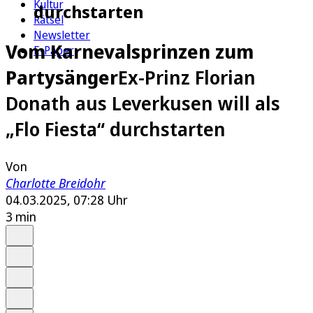
Kultur
durchstarten
Rätsel
Newsletter
Vom Karnevalsprinzen zum
E-Paper
Partysänger
Ex-Prinz Florian
Donath aus Leverkusen will als
„Flo Fiesta“ durchstarten
Von
Charlotte Breidohr
04.03.2025, 07:28 Uhr
3 min
Auf Google bevorzugen
Anhören
Schrift
Merken