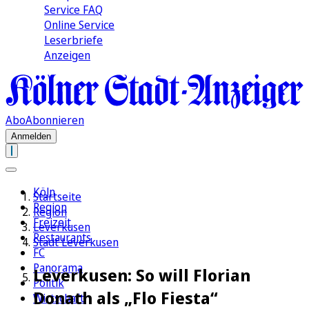
Service FAQ
Online Service
Leserbriefe
Anzeigen
Abo
Abonnieren
Anmelden
Köln
Startseite
Region
Region
Freizeit
Leverkusen
Restaurants
Stadt Leverkusen
FC
Panorama
Leverkusen: So will Florian
Politik
Donath als „Flo Fiesta“
Wirtschaft