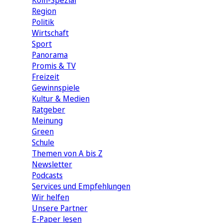
Köln-Spezial
Region
Politik
Wirtschaft
Sport
Panorama
Promis & TV
Freizeit
Gewinnspiele
Kultur & Medien
Ratgeber
Meinung
Green
Schule
Themen von A bis Z
Newsletter
Podcasts
Services und Empfehlungen
Wir helfen
Unsere Partner
E-Paper lesen