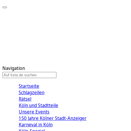
Mein KStA
Meine Artikel
Meine Region
Meine Newsletter
Mein KStA PLUS
Mein E-Paper
Navigation
Startseite
Schlagzeilen
Rätsel
Köln und Stadtteile
Unsere Events
150 Jahre Kölner Stadt-Anzeiger
Karneval in Köln