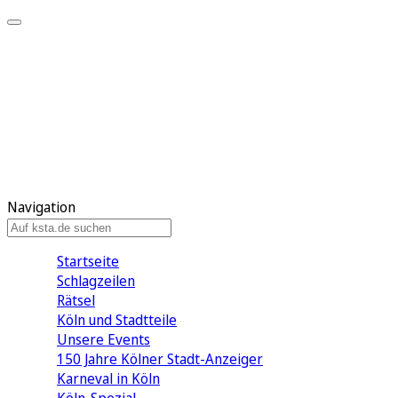
Mein KStA
Meine Artikel
Meine Region
Meine Newsletter
Mein KStA PLUS
Mein E-Paper
Navigation
Startseite
Schlagzeilen
Rätsel
Köln und Stadtteile
Unsere Events
150 Jahre Kölner Stadt-Anzeiger
Karneval in Köln