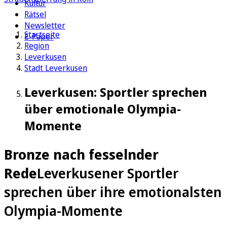
Kultur
Rätsel
Newsletter
Startseite
E-Paper
Region
Leverkusen
Stadt Leverkusen
Leverkusen: Sportler sprechen
über emotionale Olympia-
Momente
Bronze nach fesselnder
Rede
Leverkusener Sportler
sprechen über ihre emotionalsten
Olympia-Momente