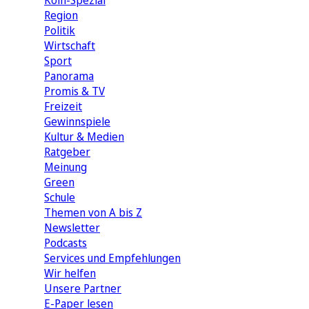
Köln-Spezial
Region
Politik
Wirtschaft
Sport
Panorama
Promis & TV
Freizeit
Gewinnspiele
Kultur & Medien
Ratgeber
Meinung
Green
Schule
Themen von A bis Z
Newsletter
Podcasts
Services und Empfehlungen
Wir helfen
Unsere Partner
E-Paper lesen