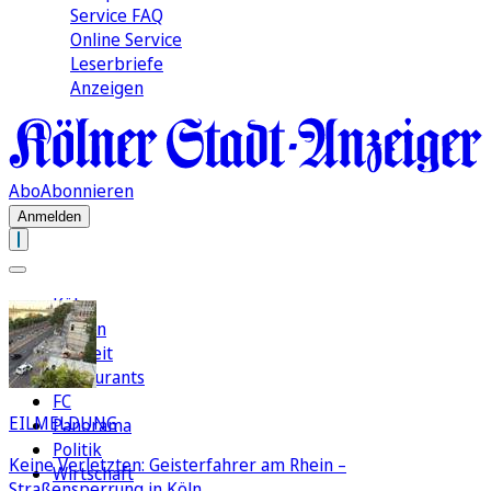
Service FAQ
Online Service
Leserbriefe
Anzeigen
Abo
Abonnieren
Anmelden
Köln
Region
Freizeit
Restaurants
FC
EILMELDUNG
Panorama
Politik
Keine Verletzten: Geisterfahrer am Rhein –
Wirtschaft
Straßensperrung in Köln