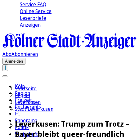
Service FAQ
Online Service
Leserbriefe
Anzeigen
Abo
Abonnieren
Anmelden
Köln
Startseite
Region
Region
Freizeit
Leverkusen
Restaurants
Stadt Leverkusen
FC
Panorama
Leverkusen: Trump zum Trotz –
Politik
Bayer bleibt queer-freundlich
Wirtschaft