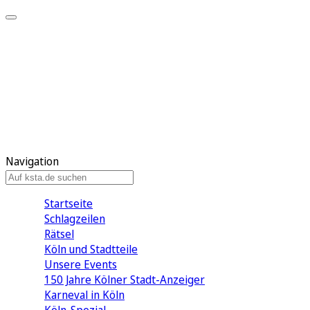
Mein KStA
Meine Artikel
Meine Region
Meine Newsletter
Mein KStA PLUS
Mein E-Paper
Navigation
Startseite
Schlagzeilen
Rätsel
Köln und Stadtteile
Unsere Events
150 Jahre Kölner Stadt-Anzeiger
Karneval in Köln