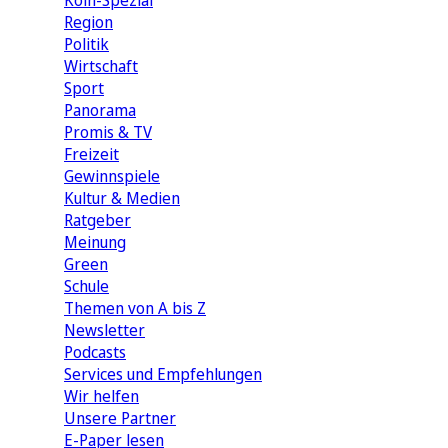
Köln-Spezial
Region
Politik
Wirtschaft
Sport
Panorama
Promis & TV
Freizeit
Gewinnspiele
Kultur & Medien
Ratgeber
Meinung
Green
Schule
Themen von A bis Z
Newsletter
Podcasts
Services und Empfehlungen
Wir helfen
Unsere Partner
E-Paper lesen