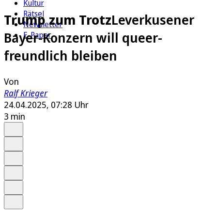
Kultur
Rätsel
Trump zum Trotz
Leverkusener
Newsletter
Bayer-Konzern will queer-
E-Paper
freundlich bleiben
Von
Ralf Krieger
24.04.2025, 07:28 Uhr
3 min
Auf Google bevorzugen
Anhören
Schrift
Merken
Drucken
Teilen