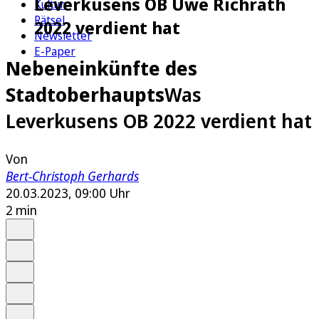
Leverkusens OB Uwe Richrath
Kultur
Rätsel
2022 verdient hat
Newsletter
E-Paper
Nebeneinkünfte des
Stadtoberhaupts
Was
Leverkusens OB 2022 verdient hat
Von
Bert-Christoph Gerhards
20.03.2023, 09:00 Uhr
2 min
Auf Google bevorzugen
Anhören
Schrift
Merken
Drucken