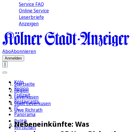
Service FAQ
Online Service
Leserbriefe
Anzeigen
Abo
Abonnieren
Anmelden
Köln
Startseite
Region
Region
Freizeit
Leverkusen
Restaurants
Stadt Leverkusen
FC
Uwe Richrath
Panorama
Politik
Nebeneinkünfte: Was
Wirtschaft