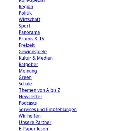
Köln-Spezial
Region
Politik
Wirtschaft
Sport
Panorama
Promis & TV
Freizeit
Gewinnspiele
Kultur & Medien
Ratgeber
Meinung
Green
Schule
Themen von A bis Z
Newsletter
Podcasts
Services und Empfehlungen
Wir helfen
Unsere Partner
E-Paper lesen