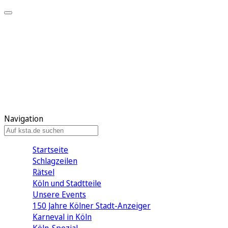
Mein KStA
Meine Artikel
Meine Region
Meine Newsletter
Mein KStA PLUS
Mein E-Paper
Navigation
Startseite
Schlagzeilen
Rätsel
Köln und Stadtteile
Unsere Events
150 Jahre Kölner Stadt-Anzeiger
Karneval in Köln