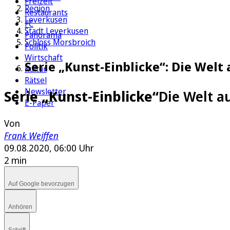
Freizeit
Region
Restaurants
Leverkusen
FC
Stadt Leverkusen
Panorama
Schloss Morsbroich
Politik
Wirtschaft
Serie „Kunst-Einblicke“: Die Wel
Kultur
Rätsel
Newsletter
Serie „Kunst-Einblicke“
Die Welt a
E-Paper
Von
Frank Weiffen
09.08.2020, 06:00 Uhr
2 min
Auf Google bevorzugen
Anhören