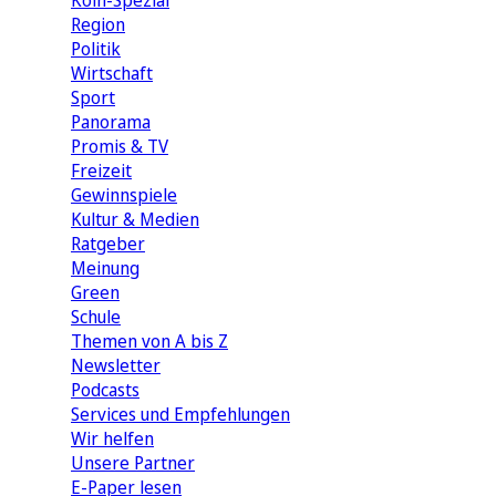
Köln-Spezial
Region
Politik
Wirtschaft
Sport
Panorama
Promis & TV
Freizeit
Gewinnspiele
Kultur & Medien
Ratgeber
Meinung
Green
Schule
Themen von A bis Z
Newsletter
Podcasts
Services und Empfehlungen
Wir helfen
Unsere Partner
E-Paper lesen