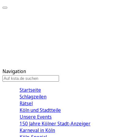
Mein KStA
Meine Artikel
Meine Region
Meine Newsletter
Mein KStA PLUS
Mein E-Paper
Navigation
Startseite
Schlagzeilen
Rätsel
Köln und Stadtteile
Unsere Events
150 Jahre Kölner Stadt-Anzeiger
Karneval in Köln