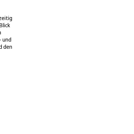
zeitig
Blick
h
- und
d den