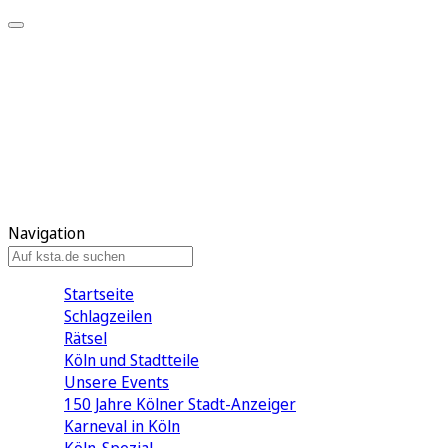
Mein KStA
Meine Artikel
Meine Region
Meine Newsletter
Mein KStA PLUS
Mein E-Paper
Navigation
Startseite
Schlagzeilen
Rätsel
Köln und Stadtteile
Unsere Events
150 Jahre Kölner Stadt-Anzeiger
Karneval in Köln