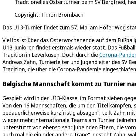
Traditionelles Osterturnier beim SV Bergfried, hi
Copyright: Timon Brombach
Das U13-Turnier findet zum 57. Mal am Höfer Weg sta
Viel los ist über das Osterwochenende auf dem Fußballp
U13-Junioren findet erstmals wieder statt. Das Fußballtu
Tradition in Leverkusen. Doch durch die
Corona-Pande
Andreas Zahn, Turnierleiter und Jugendleiter des SV Ber
Tradition, die über die Corona-Pandemie eingeschlafen 
Belgische Mannschaft kommt zu Turnier na
Gespielt wird in der U13-Klasse, im Format sieben gege
Von den 16 Mannschaften, die um den Titel kämpfen, 
bedauerlicherweise kurzfristig absagen“, teilt Zahn mi
wieder mehr internationale Teams am Turnier teilnehme
unterstützt von ebenso sehr jubelnden Eltern, die vom S
auch mal die ein oder andere Träne“, gesteht Zahn, wäh