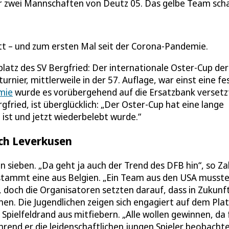
er zwei Mannschaften von Deutz 05. Das gelbe Team schaff
tt – und zum ersten Mal seit der Corona-Pandemie.
latz des SV Bergfried: Der internationale Oster-Cup der
rnier, mittlerweile in der 57. Auflage, war einst eine fe
mie
wurde es vorübergehend auf die Ersatzbank versetz
gfried, ist überglücklich: „Der Oster-Cup hat eine lange
ist und jetzt wiederbelebt wurde.“
ch Leverkusen
n sieben. „Da geht ja auch der Trend des DFB hin“, so Za
stammt eine aus Belgien. „Ein Team aus den USA musst
t, doch die Organisatoren setzten darauf, dass in Zukunf
n. Die Jugendlichen zeigen sich engagiert auf dem Plat
pielfeldrand aus mitfiebern. „Alle wollen gewinnen, da f
rend er die leidenschaftlichen jungen Spieler beobachte