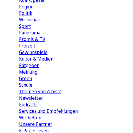
Köln-Spezial
Region
Politik
Wirtschaft
Sport
Panorama
Promis & TV
Freizeit
Gewinnspiele
Kultur & Medien
Ratgeber
Meinung
Green
Schule
Themen von A bis Z
Newsletter
Podcasts
Services und Empfehlungen
Wir helfen
Unsere Partner
E-Paper lesen