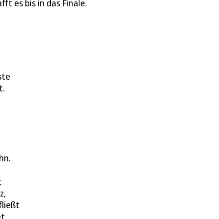
t es bis in das Finale.
ste
t.
hn.
e
t
z,
ließt
t.