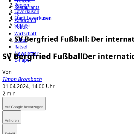
Freizeit
Region
Restaurants
Leverkusen
FC
Stadt Leverkusen
Panorama
Corona
Politik
Wirtschaft
SV Bergfried Fußball: Der interna
Kultur
Rätsel
Newsletter
SV Bergfried Fußball
Der internati
E-Paper
Von
Timon Brombach
01.04.2024, 14:00 Uhr
2 min
Auf Google bevorzugen
Anhören