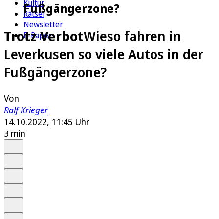
Kultur
Fußgängerzone?
Rätsel
Newsletter
Trotz Verbot
Wieso fahren in
E-Paper
Leverkusen so viele Autos in der
Fußgängerzone?
Von
Ralf Krieger
14.10.2022, 11:45 Uhr
3 min
Auf Google bevorzugen
Anhören
Schrift
Merken
Drucken
Teilen