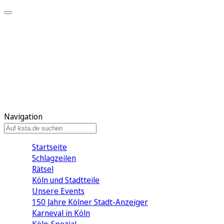
Mein KStA
Meine Artikel
Meine Region
Meine Newsletter
Mein KStA PLUS
Mein E-Paper
Navigation
Startseite
Schlagzeilen
Rätsel
Köln und Stadtteile
Unsere Events
150 Jahre Kölner Stadt-Anzeiger
Karneval in Köln