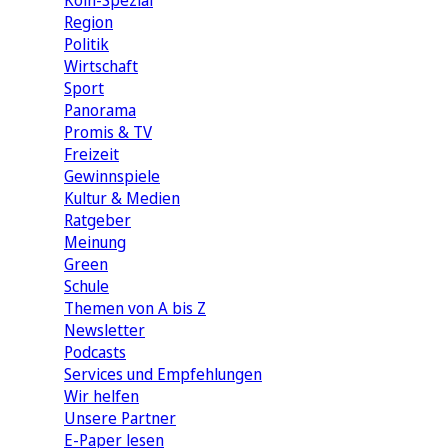
Köln-Spezial
Region
Politik
Wirtschaft
Sport
Panorama
Promis & TV
Freizeit
Gewinnspiele
Kultur & Medien
Ratgeber
Meinung
Green
Schule
Themen von A bis Z
Newsletter
Podcasts
Services und Empfehlungen
Wir helfen
Unsere Partner
E-Paper lesen