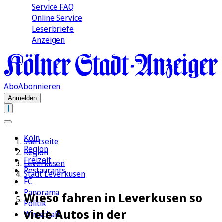
Service FAQ
Online Service
Leserbriefe
Anzeigen
Abo
Abonnieren
Anmelden
Köln
Startseite
Region
Region
Freizeit
Leverkusen
Restaurants
Stadt Leverkusen
FC
Panorama
Wieso fahren in Leverkusen so
Politik
viele Autos in der
Wirtschaft