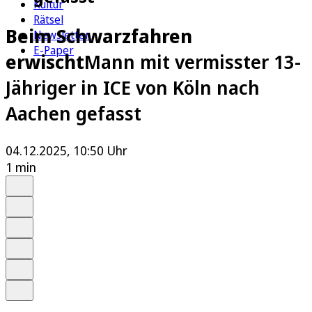
Kultur
Rätsel
Beim Schwarzfahren
Newsletter
E-Paper
erwischt
Mann mit vermisster 13-
Jähriger in ICE von Köln nach
Aachen gefasst
04.12.2025, 10:50 Uhr
1 min
Auf Google bevorzugen
Anhören
Schrift
Merken
Drucken
Teilen