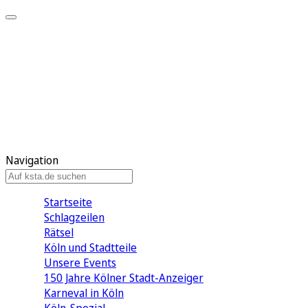
Mein KStA
Meine Artikel
Meine Region
Meine Newsletter
Mein KStA PLUS
Mein E-Paper
Navigation
Startseite
Schlagzeilen
Rätsel
Köln und Stadtteile
Unsere Events
150 Jahre Kölner Stadt-Anzeiger
Karneval in Köln