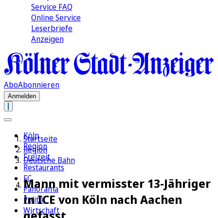
Service FAQ
Online Service
Leserbriefe
Anzeigen
Abo
Abonnieren
Anmelden
Köln
Startseite
Region
Region
Freizeit
Deutsche Bahn
Restaurants
FC
Mann mit vermisster 13-Jähriger
Panorama
in ICE von Köln nach Aachen
Politik
Wirtschaft
gefasst