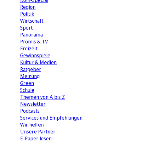
Köln-Spezial
Region
Politik
Wirtschaft
Sport
Panorama
Promis & TV
Freizeit
Gewinnspiele
Kultur & Medien
Ratgeber
Meinung
Green
Schule
Themen von A bis Z
Newsletter
Podcasts
Services und Empfehlungen
Wir helfen
Unsere Partner
E-Paper lesen