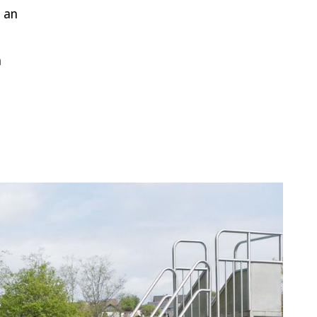
o an
m