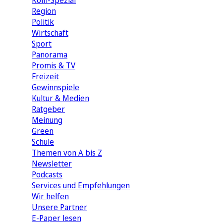
Köln-Spezial
Region
Politik
Wirtschaft
Sport
Panorama
Promis & TV
Freizeit
Gewinnspiele
Kultur & Medien
Ratgeber
Meinung
Green
Schule
Themen von A bis Z
Newsletter
Podcasts
Services und Empfehlungen
Wir helfen
Unsere Partner
E-Paper lesen