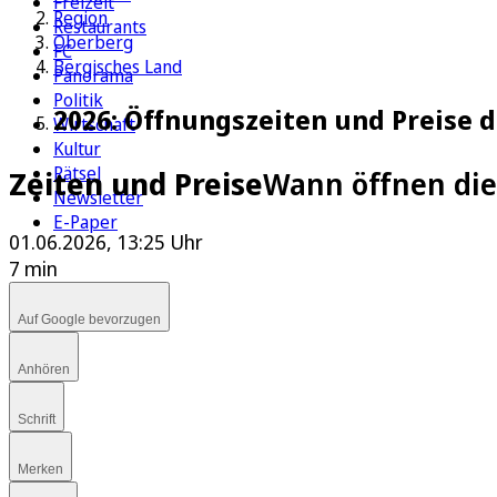
Freizeit
Region
Restaurants
Oberberg
FC
Bergisches Land
Panorama
Politik
2026: Öffnungszeiten und Preise 
Wirtschaft
Kultur
Rätsel
Zeiten und Preise
Wann öffnen die 
Newsletter
E-Paper
01.06.2026, 13:25 Uhr
7 min
Auf Google bevorzugen
Anhören
Schrift
Merken