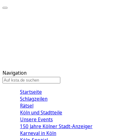
Mein KStA
Meine Artikel
Meine Region
Meine Newsletter
Mein KStA PLUS
Mein E-Paper
Navigation
Startseite
Schlagzeilen
Rätsel
Köln und Stadtteile
Unsere Events
150 Jahre Kölner Stadt-Anzeiger
Karneval in Köln