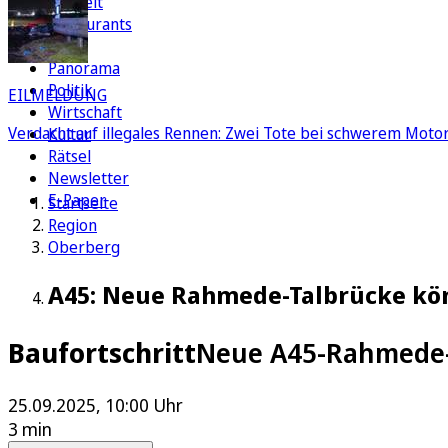
Freizeit
Restaurants
FC
Panorama
Politik
EILMELDUNG
Wirtschaft
Verdacht auf illegales Rennen: Zwei Tote bei schwerem Motorr
Kultur
Rätsel
Newsletter
E-Paper
Startseite
Region
Oberberg
A45: Neue Rahmede-Talbrücke kön
Baufortschritt
Neue A45-Rahmede-T
25.09.2025, 10:00 Uhr
3 min