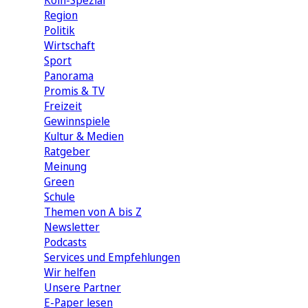
Köln-Spezial
Region
Politik
Wirtschaft
Sport
Panorama
Promis & TV
Freizeit
Gewinnspiele
Kultur & Medien
Ratgeber
Meinung
Green
Schule
Themen von A bis Z
Newsletter
Podcasts
Services und Empfehlungen
Wir helfen
Unsere Partner
E-Paper lesen