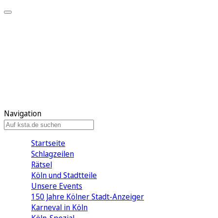
Mein KStA
Meine Artikel
Meine Region
Meine Newsletter
Mein KStA PLUS
Mein E-Paper
Navigation
Startseite
Schlagzeilen
Rätsel
Köln und Stadtteile
Unsere Events
150 Jahre Kölner Stadt-Anzeiger
Karneval in Köln