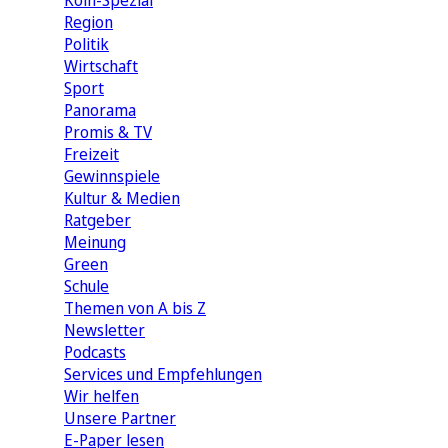
Köln-Spezial
Region
Politik
Wirtschaft
Sport
Panorama
Promis & TV
Freizeit
Gewinnspiele
Kultur & Medien
Ratgeber
Meinung
Green
Schule
Themen von A bis Z
Newsletter
Podcasts
Services und Empfehlungen
Wir helfen
Unsere Partner
E-Paper lesen