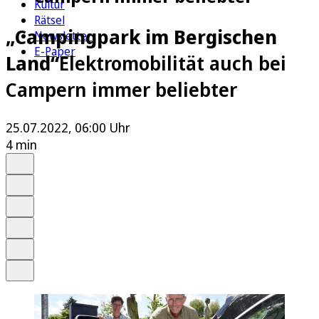
Kultur
Rätsel
„Campingpark im Bergischen
Newsletter
E-Paper
Land“
Elektromobilität auch bei
Campern immer beliebter
25.07.2022, 06:00 Uhr
4 min
Auf Google bevorzugen
Anhören
Schrift
Merken
Drucken
Teilen