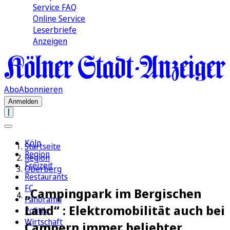
Service FAQ
Online Service
Leserbriefe
Anzeigen
Abo
Abonnieren
Anmelden
Köln
Startseite
Region
Region
Freizeit
Oberberg
Restaurants
FC
„Campingpark im Bergischen
Panorama
Land“ : Elektromobilität auch bei
Politik
Wirtschaft
Campern immer beliebter