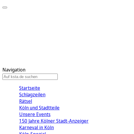
Mein KStA
Meine Artikel
Meine Region
Meine Newsletter
Mein KStA PLUS
Mein E-Paper
Navigation
Startseite
Schlagzeilen
Rätsel
Köln und Stadtteile
Unsere Events
150 Jahre Kölner Stadt-Anzeiger
Karneval in Köln