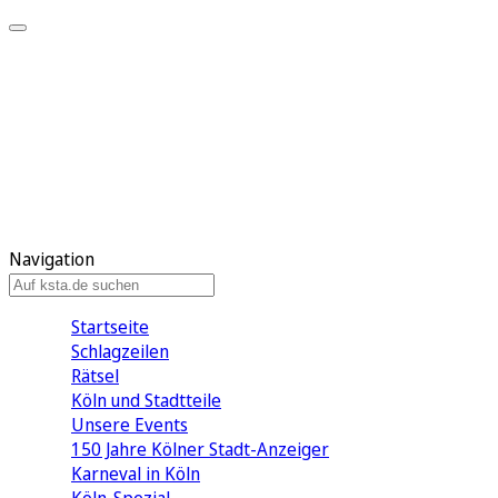
Mein KStA
Meine Artikel
Meine Region
Meine Newsletter
Mein KStA PLUS
Mein E-Paper
Navigation
Startseite
Schlagzeilen
Rätsel
Köln und Stadtteile
Unsere Events
150 Jahre Kölner Stadt-Anzeiger
Karneval in Köln