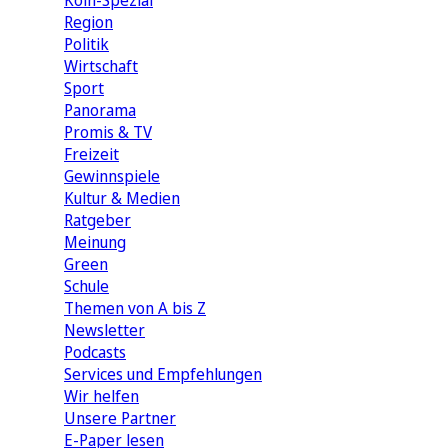
Köln-Spezial
Region
Politik
Wirtschaft
Sport
Panorama
Promis & TV
Freizeit
Gewinnspiele
Kultur & Medien
Ratgeber
Meinung
Green
Schule
Themen von A bis Z
Newsletter
Podcasts
Services und Empfehlungen
Wir helfen
Unsere Partner
E-Paper lesen