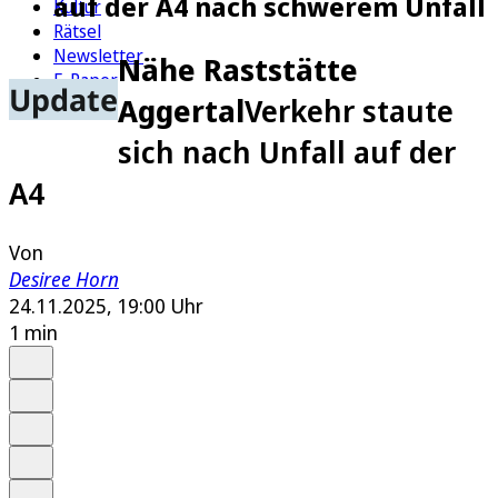
auf der A4 nach schwerem Unfall
Kultur
Rätsel
Newsletter
Nähe Raststätte
E-Paper
Update
Aggertal
Verkehr staute
sich nach Unfall auf der
A4
Von
Desiree Horn
24.11.2025, 19:00 Uhr
1 min
Auf Google bevorzugen
Anhören
Schrift
Merken
Drucken