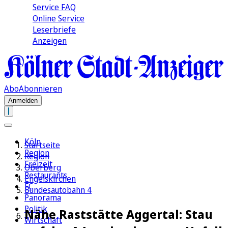
Service FAQ
Online Service
Leserbriefe
Anzeigen
Abo
Abonnieren
Anmelden
Köln
Startseite
Region
Region
Freizeit
Oberberg
Restaurants
Engelskirchen
FC
Bundesautobahn 4
Panorama
Politik
Nähe Raststätte Aggertal: Stau
Wirtschaft