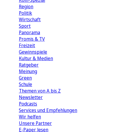
Köln-Spezial
Region
Politik
Wirtschaft
Sport
Panorama
Promis & TV
Freizeit
Gewinnspiele
Kultur & Medien
Ratgeber
Meinung
Green
Schule
Themen von A bis Z
Newsletter
Podcasts
Services und Empfehlungen
Wir helfen
Unsere Partner
E-Paper lesen