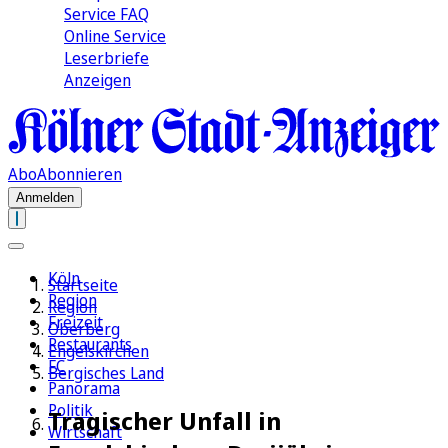
Service FAQ
Online Service
Leserbriefe
Anzeigen
Abo
Abonnieren
Anmelden
Köln
Startseite
Region
Region
Freizeit
Oberberg
Restaurants
Engelskirchen
FC
Bergisches Land
Panorama
Politik
Tragischer Unfall in
Wirtschaft