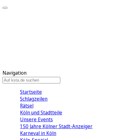
Mein KStA
Meine Artikel
Meine Region
Meine Newsletter
Mein KStA PLUS
Mein E-Paper
Navigation
Startseite
Schlagzeilen
Rätsel
Köln und Stadtteile
Unsere Events
150 Jahre Kölner Stadt-Anzeiger
Karneval in Köln