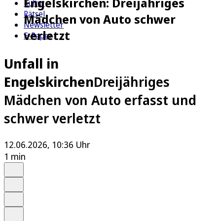
Engelskirchen: Dreijähriges
Kultur
Rätsel
Mädchen von Auto schwer
Newsletter
verletzt
E-Paper
Unfall in
Engelskirchen
Dreijähriges
Mädchen von Auto erfasst und
schwer verletzt
12.06.2026, 10:36 Uhr
1 min
Auf Google bevorzugen
Anhören
Schrift
Merken