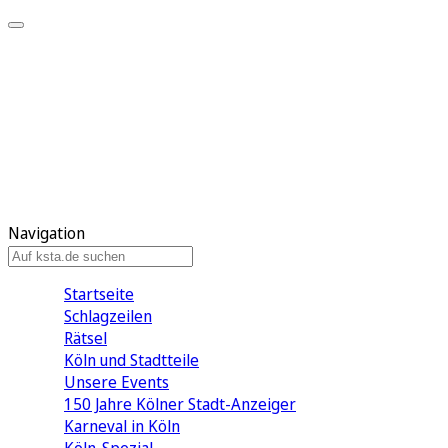
Mein KStA
Meine Artikel
Meine Region
Meine Newsletter
Mein KStA PLUS
Mein E-Paper
Navigation
Startseite
Schlagzeilen
Rätsel
Köln und Stadtteile
Unsere Events
150 Jahre Kölner Stadt-Anzeiger
Karneval in Köln