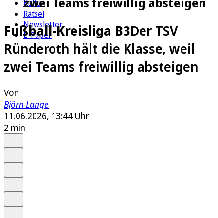
zwei Teams freiwillig absteigen
Kultur
Rätsel
Newsletter
Fußball-Kreisliga B3
Der TSV
E-Paper
Ründeroth hält die Klasse, weil
zwei Teams freiwillig absteigen
Von
Björn Lange
11.06.2026, 13:44 Uhr
2 min
Auf Google bevorzugen
Anhören
Schrift
Merken
Drucken
Teilen