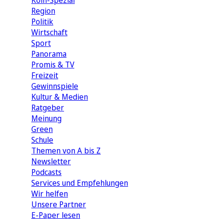
Köln-Spezial
Region
Politik
Wirtschaft
Sport
Panorama
Promis & TV
Freizeit
Gewinnspiele
Kultur & Medien
Ratgeber
Meinung
Green
Schule
Themen von A bis Z
Newsletter
Podcasts
Services und Empfehlungen
Wir helfen
Unsere Partner
E-Paper lesen