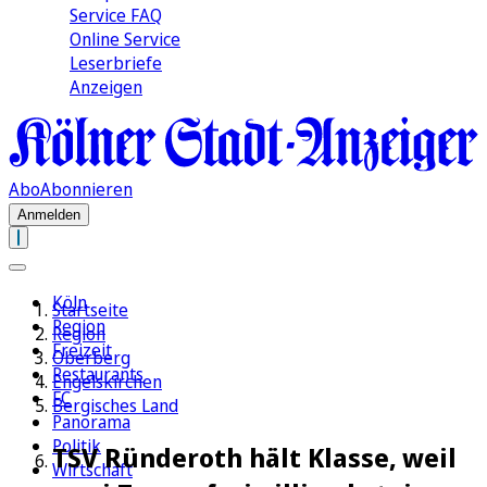
Service FAQ
Online Service
Leserbriefe
Anzeigen
Abo
Abonnieren
Anmelden
Köln
Startseite
Region
Region
Freizeit
Oberberg
Restaurants
Engelskirchen
FC
Bergisches Land
Panorama
Politik
TSV Ründeroth hält Klasse, weil
Wirtschaft