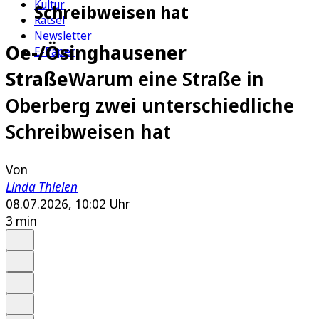
Kultur
Schreibweisen hat
Rätsel
Newsletter
Oe-/Ösinghausener
E-Paper
Straße
Warum eine Straße in
Oberberg zwei unterschiedliche
Schreibweisen hat
Von
Linda Thielen
08.07.2026, 10:02 Uhr
3 min
Auf Google bevorzugen
Anhören
Schrift
Merken