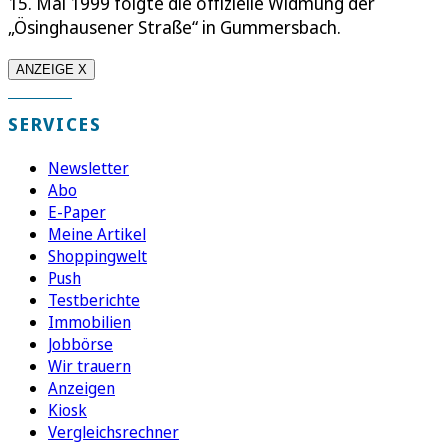
15. Mai 1999 folgte die offizielle Widmung der
„Ösinghausener Straße“ in Gummersbach.
ANZEIGE X
SERVICES
Newsletter
Abo
E-Paper
Meine Artikel
Shoppingwelt
Push
Testberichte
Immobilien
Jobbörse
Wir trauern
Anzeigen
Kiosk
Vergleichsrechner