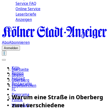
Service FAQ
Online Service
Leserbriefe
Anzeigen
Abo
Abonnieren
Anmelden
Köln
Startseite
Region
Region
Freizeit
Oberberg
Restaurants
Engelskirchen
FC
Panorama
Warum eine Straße in Oberberg
Politik
zwei verschiedene
Wirtschaft