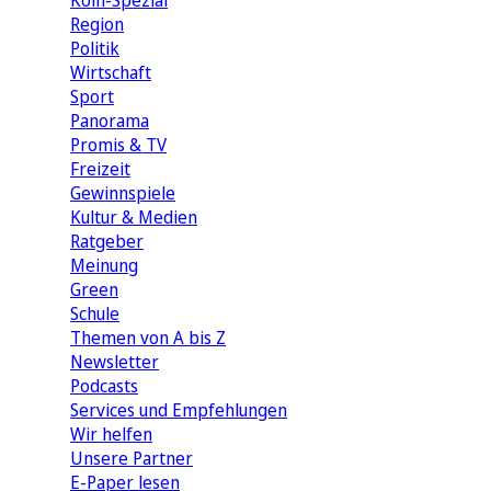
Köln-Spezial
Region
Politik
Wirtschaft
Sport
Panorama
Promis & TV
Freizeit
Gewinnspiele
Kultur & Medien
Ratgeber
Meinung
Green
Schule
Themen von A bis Z
Newsletter
Podcasts
Services und Empfehlungen
Wir helfen
Unsere Partner
E-Paper lesen