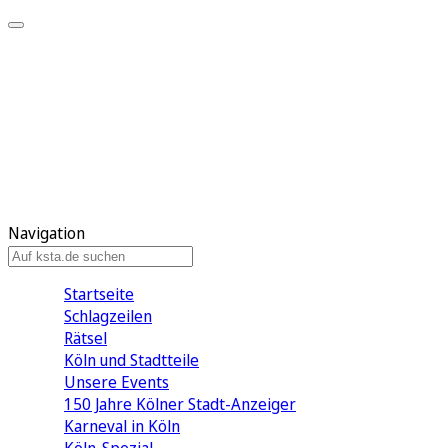
Mein KStA
Meine Artikel
Meine Region
Meine Newsletter
Mein KStA PLUS
Mein E-Paper
Navigation
Startseite
Schlagzeilen
Rätsel
Köln und Stadtteile
Unsere Events
150 Jahre Kölner Stadt-Anzeiger
Karneval in Köln