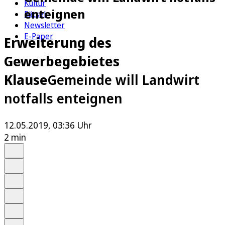
Kultur
enteignen
Rätsel
Newsletter
E-Paper
Erweiterung des
Gewerbegebietes
Klause
Gemeinde will Landwirt
notfalls enteignen
12.05.2019, 03:36 Uhr
2 min
Auf Google bevorzugen
Anhören
Schrift
Merken
Drucken
Teilen