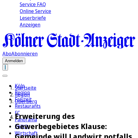
Service FAQ
Online Service
Leserbriefe
Anzeigen
Abo
Abonnieren
Anmelden
Köln
Startseite
Region
Region
Freizeit
Oberberg
Restaurants
FC
Erweiterung des
Panorama
Gewerbegebietes Klause:
Politik
Wirtschaft
Gemeinde will Landwirt notfalls