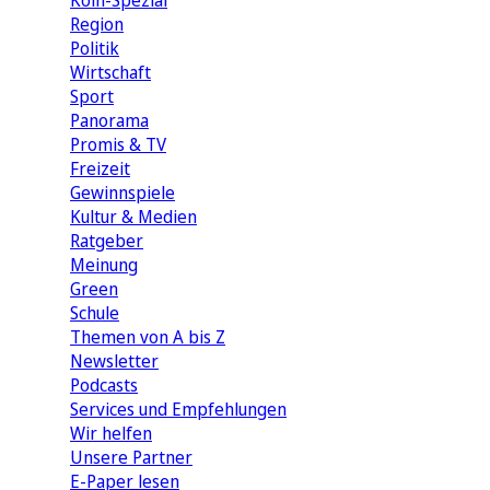
Köln-Spezial
Region
Politik
Wirtschaft
Sport
Panorama
Promis & TV
Freizeit
Gewinnspiele
Kultur & Medien
Ratgeber
Meinung
Green
Schule
Themen von A bis Z
Newsletter
Podcasts
Services und Empfehlungen
Wir helfen
Unsere Partner
E-Paper lesen