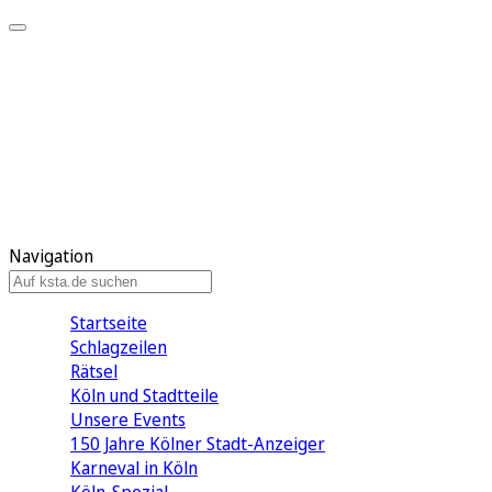
Mein KStA
Meine Artikel
Meine Region
Meine Newsletter
Mein KStA PLUS
Mein E-Paper
Navigation
Startseite
Schlagzeilen
Rätsel
Köln und Stadtteile
Unsere Events
150 Jahre Kölner Stadt-Anzeiger
Karneval in Köln