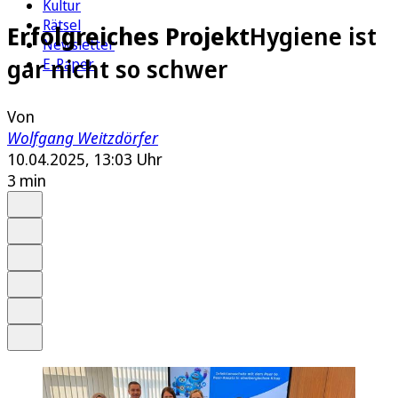
Kultur
Rätsel
Erfolgreiches Projekt
Hygiene ist
Newsletter
gar nicht so schwer
E-Paper
Von
Wolfgang Weitzdörfer
10.04.2025, 13:03 Uhr
3 min
Auf Google bevorzugen
Anhören
Schrift
Merken
Drucken
Teilen