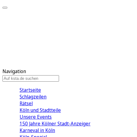
Mein KStA
Meine Artikel
Meine Region
Meine Newsletter
Mein KStA PLUS
Mein E-Paper
Navigation
Startseite
Schlagzeilen
Rätsel
Köln und Stadtteile
Unsere Events
150 Jahre Kölner Stadt-Anzeiger
Karneval in Köln