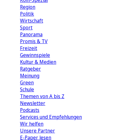
Köln-Spezial
Region
Politik
Wirtschaft
Sport
Panorama
Promis & TV
Freizeit
Gewinnspiele
Kultur & Medien
Ratgeber
Meinung
Green
Schule
Themen von A bis Z
Newsletter
Podcasts
Services und Empfehlungen
Wir helfen
Unsere Partner
E-Paper lesen