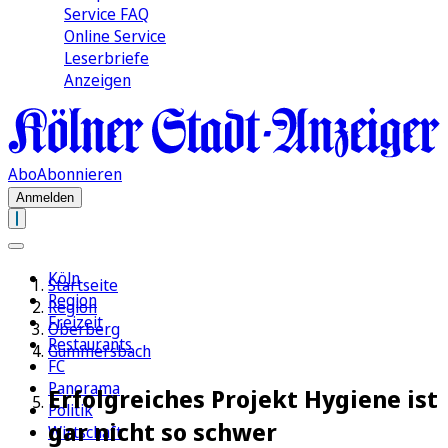
Service FAQ
Online Service
Leserbriefe
Anzeigen
Abo
Abonnieren
Anmelden
Köln
Startseite
Region
Region
Freizeit
Oberberg
Restaurants
Gummersbach
FC
Panorama
Erfolgreiches Projekt Hygiene ist
Politik
gar nicht so schwer
Wirtschaft