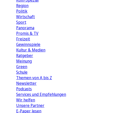
Köln-Spezial
Region
Politik
Wirtschaft
Sport
Panorama
Promis & TV
Freizeit
Gewinnspiele
Kultur & Medien
Ratgeber
Meinung
Green
Schule
Themen von A bis Z
Newsletter
Podcasts
Services und Empfehlungen
Wir helfen
Unsere Partner
E-Paper lesen