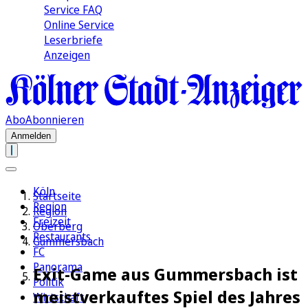
Service FAQ
Online Service
Leserbriefe
Anzeigen
Abo
Abonnieren
Anmelden
Köln
Startseite
Region
Region
Freizeit
Oberberg
Restaurants
Gummersbach
FC
Panorama
Exit-Game aus Gummersbach ist
Politik
meistverkauftes Spiel des Jahres
Wirtschaft