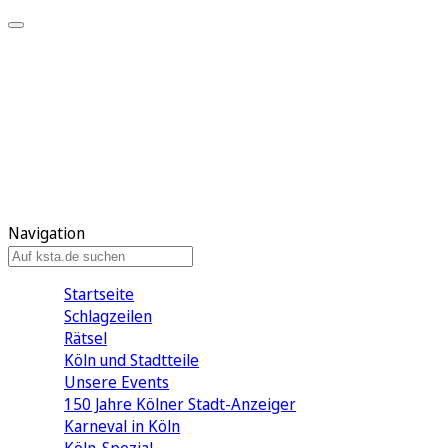
Mein KStA
Meine Artikel
Meine Region
Meine Newsletter
Mein KStA PLUS
Mein E-Paper
Navigation
Startseite
Schlagzeilen
Rätsel
Köln und Stadtteile
Unsere Events
150 Jahre Kölner Stadt-Anzeiger
Karneval in Köln