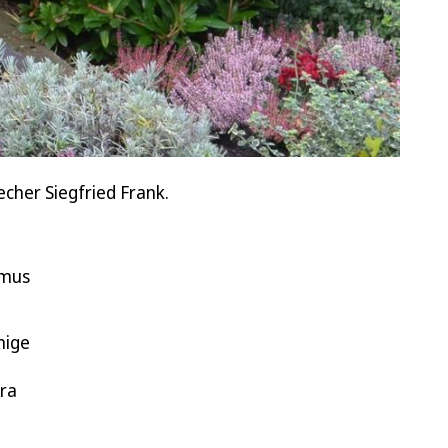
cher Siegfried Frank.
smus
nige
ra