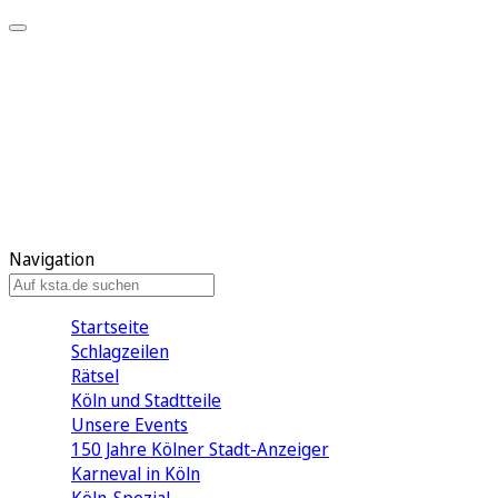
Mein KStA
Meine Artikel
Meine Region
Meine Newsletter
Mein KStA PLUS
Mein E-Paper
Navigation
Startseite
Schlagzeilen
Rätsel
Köln und Stadtteile
Unsere Events
150 Jahre Kölner Stadt-Anzeiger
Karneval in Köln