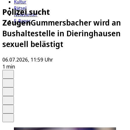
Kultur
Rätsel
Polizei sucht
Newsletter
Zeugen
Gummersbacher wird an
E-Paper
Bushaltestelle in Dieringhausen
sexuell belästigt
06.07.2026, 11:59 Uhr
1 min
Auf Google bevorzugen
Anhören
Schrift
Merken
Drucken
Teilen