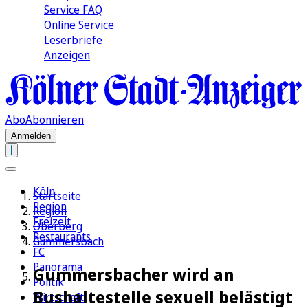
Service FAQ
Online Service
Leserbriefe
Anzeigen
Abo
Abonnieren
Anmelden
Köln
Startseite
Region
Region
Freizeit
Oberberg
Restaurants
Gummersbach
FC
Panorama
Gummersbacher wird an
Politik
Bushaltestelle sexuell belästigt
Wirtschaft