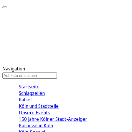
Mein KStA
Meine Artikel
Meine Region
Meine Newsletter
Mein KStA PLUS
Mein E-Paper
Navigation
Startseite
Schlagzeilen
Rätsel
Köln und Stadtteile
Unsere Events
150 Jahre Kölner Stadt-Anzeiger
Karneval in Köln