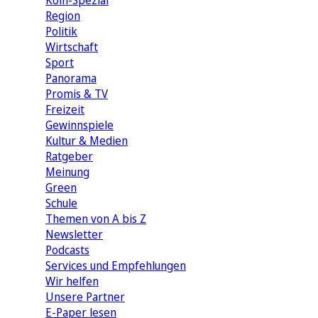
Köln-Spezial
Region
Politik
Wirtschaft
Sport
Panorama
Promis & TV
Freizeit
Gewinnspiele
Kultur & Medien
Ratgeber
Meinung
Green
Schule
Themen von A bis Z
Newsletter
Podcasts
Services und Empfehlungen
Wir helfen
Unsere Partner
E-Paper lesen