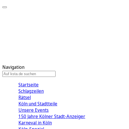
Mein KStA
Meine Artikel
Meine Region
Meine Newsletter
Mein KStA PLUS
Mein E-Paper
Navigation
Startseite
Schlagzeilen
Rätsel
Köln und Stadtteile
Unsere Events
150 Jahre Kölner Stadt-Anzeiger
Karneval in Köln