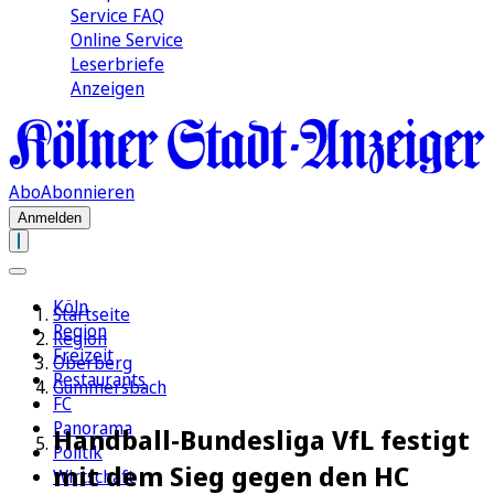
Service FAQ
Online Service
Leserbriefe
Anzeigen
Abo
Abonnieren
Anmelden
Köln
Startseite
Region
Region
Freizeit
Oberberg
Restaurants
Gummersbach
FC
Panorama
Handball-Bundesliga VfL festigt
Politik
mit dem Sieg gegen den HC
Wirtschaft