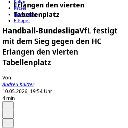
Kultur
Erlangen den vierten
Rätsel
Tabellenplatz
Newsletter
E-Paper
Handball-Bundesliga
VfL festigt
mit dem Sieg gegen den HC
Erlangen den vierten
Tabellenplatz
Von
Andrea Knitter
10.05.2026, 19:54 Uhr
4 min
Auf Google bevorzugen
Anhören
Schrift