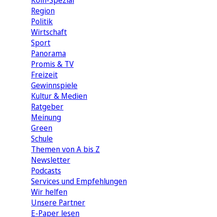
Köln-Spezial
Region
Politik
Wirtschaft
Sport
Panorama
Promis & TV
Freizeit
Gewinnspiele
Kultur & Medien
Ratgeber
Meinung
Green
Schule
Themen von A bis Z
Newsletter
Podcasts
Services und Empfehlungen
Wir helfen
Unsere Partner
E-Paper lesen