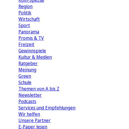
Köln-Spezial
Region
Politik
Wirtschaft
Sport
Panorama
Promis & TV
Freizeit
Gewinnspiele
Kultur & Medien
Ratgeber
Meinung
Green
Schule
Themen von A bis Z
Newsletter
Podcasts
Services und Empfehlungen
Wir helfen
Unsere Partner
E-Paper lesen