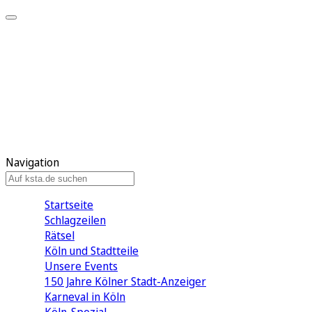
Mein KStA
Meine Artikel
Meine Region
Meine Newsletter
Mein KStA PLUS
Mein E-Paper
Navigation
Startseite
Schlagzeilen
Rätsel
Köln und Stadtteile
Unsere Events
150 Jahre Kölner Stadt-Anzeiger
Karneval in Köln