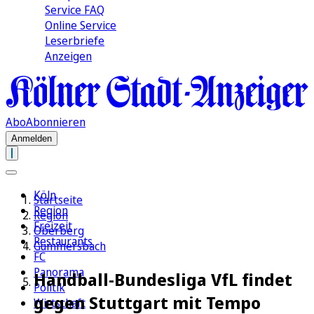
Service FAQ
Online Service
Leserbriefe
Anzeigen
Abo
Abonnieren
Anmelden
Köln
Startseite
Region
Region
Freizeit
Oberberg
Restaurants
Gummersbach
FC
Panorama
Handball-Bundesliga VfL findet
Politik
gegen Stuttgart mit Tempo
Wirtschaft