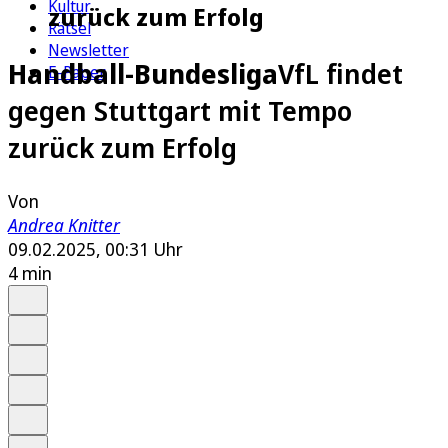
Kultur
zurück zum Erfolg
Rätsel
Newsletter
Handball-Bundesliga
VfL findet
E-Paper
gegen Stuttgart mit Tempo
zurück zum Erfolg
Von
Andrea Knitter
09.02.2025, 00:31 Uhr
4 min
Auf Google bevorzugen
Anhören
Schrift
Merken
Drucken
Teilen