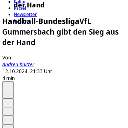
Kultur
der Hand
Rätsel
Newsletter
Handball-Bundesliga
VfL
E-Paper
Gummersbach gibt den Sieg aus
der Hand
Von
Andrea Knitter
12.10.2024, 21:33 Uhr
4 min
Auf Google bevorzugen
Anhören
Schrift
Merken
Drucken
Teilen