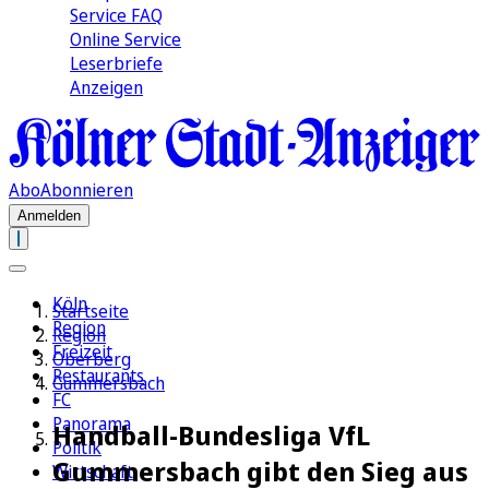
Service FAQ
Online Service
Leserbriefe
Anzeigen
Abo
Abonnieren
Anmelden
Köln
Startseite
Region
Region
Freizeit
Oberberg
Restaurants
Gummersbach
FC
Panorama
Handball-Bundesliga VfL
Politik
Gummersbach gibt den Sieg aus
Wirtschaft