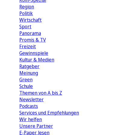
Köln-Spezial
Region
Politik
Wirtschaft
Sport
Panorama
Promis & TV
Freizeit
Gewinnspiele
Kultur & Medien
Ratgeber
Meinung
Green
Schule
Themen von A bis Z
Newsletter
Podcasts
Services und Empfehlungen
Wir helfen
Unsere Partner
E-Paper lesen