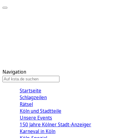
Mein KStA
Meine Artikel
Meine Region
Meine Newsletter
Mein KStA PLUS
Mein E-Paper
Navigation
Startseite
Schlagzeilen
Rätsel
Köln und Stadtteile
Unsere Events
150 Jahre Kölner Stadt-Anzeiger
Karneval in Köln