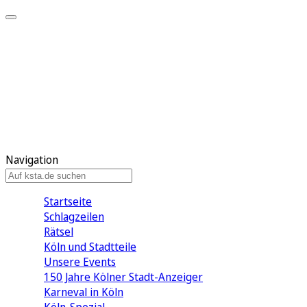
Mein KStA
Meine Artikel
Meine Region
Meine Newsletter
Mein KStA PLUS
Mein E-Paper
Navigation
Startseite
Schlagzeilen
Rätsel
Köln und Stadtteile
Unsere Events
150 Jahre Kölner Stadt-Anzeiger
Karneval in Köln