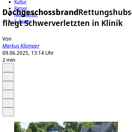
Kultur
Rätsel
Dachgeschossbrand
Rettungshubs
Newsletter
fliegt Schwerverletzten in Klinik
E-Paper
Von
Markus Klümper
09.06.2025, 13:14 Uhr
2 min
Auf Google bevorzugen
Anhören
Schrift
Merken
Drucken
Teilen