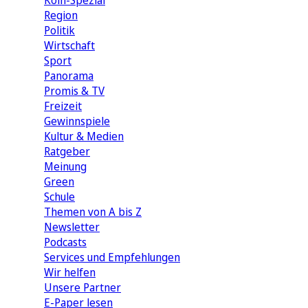
Köln-Spezial
Region
Politik
Wirtschaft
Sport
Panorama
Promis & TV
Freizeit
Gewinnspiele
Kultur & Medien
Ratgeber
Meinung
Green
Schule
Themen von A bis Z
Newsletter
Podcasts
Services und Empfehlungen
Wir helfen
Unsere Partner
E-Paper lesen