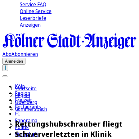
Service FAQ
Online Service
Leserbriefe
Anzeigen
Abo
Abonnieren
Anmelden
Köln
Startseite
Region
Region
Freizeit
Oberberg
Restaurants
Gummersbach
FC
Panorama
Rettungshubschrauber fliegt
Politik
Schwerverletzten in Klinik
Wirtschaft