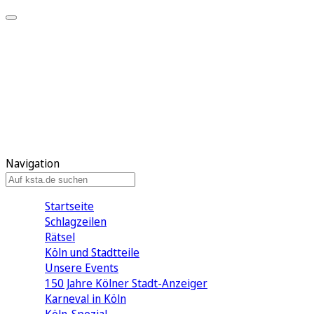
Mein KStA
Meine Artikel
Meine Region
Meine Newsletter
Mein KStA PLUS
Mein E-Paper
Navigation
Startseite
Schlagzeilen
Rätsel
Köln und Stadtteile
Unsere Events
150 Jahre Kölner Stadt-Anzeiger
Karneval in Köln