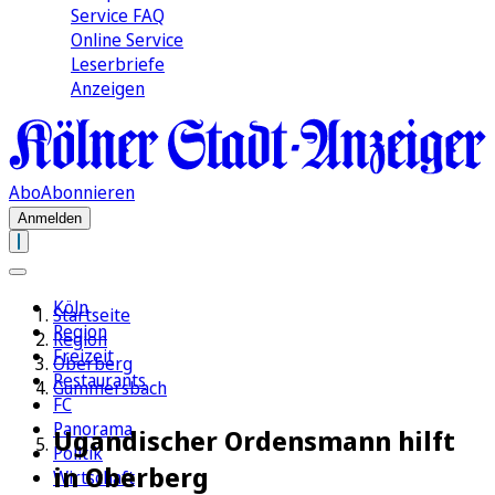
Service FAQ
Online Service
Leserbriefe
Anzeigen
Abo
Abonnieren
Anmelden
Köln
Startseite
Region
Region
Freizeit
Oberberg
Restaurants
Gummersbach
FC
Panorama
Ugandischer Ordensmann hilft
Politik
in Oberberg
Wirtschaft