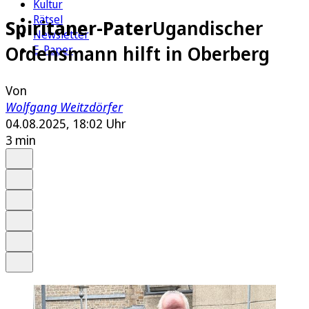
Kultur
Rätsel
Spiritaner-Pater
Ugandischer
Newsletter
Ordensmann hilft in Oberberg
E-Paper
Von
Wolfgang Weitzdörfer
04.08.2025, 18:02 Uhr
3 min
Auf Google bevorzugen
Anhören
Schrift
Merken
Drucken
Teilen