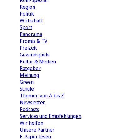
Köln-Spezial
Region
Politik
Wirtschaft
Sport
Panorama
Promis & TV
Freizeit
Gewinnspiele
Kultur & Medien
Ratgeber
Meinung
Green
Schule
Themen von A bis Z
Newsletter
Podcasts
Services und Empfehlungen
Wir helfen
Unsere Partner
E-Paper lesen