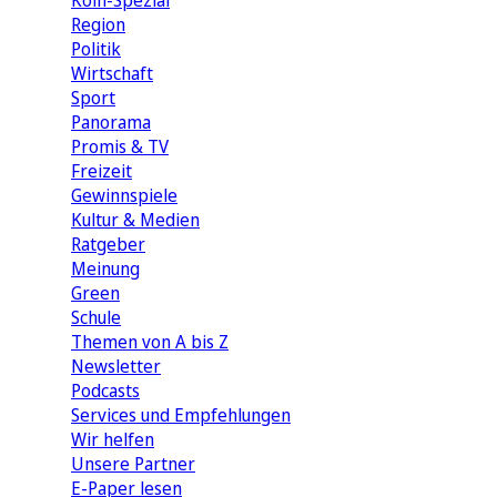
Köln-Spezial
Region
Politik
Wirtschaft
Sport
Panorama
Promis & TV
Freizeit
Gewinnspiele
Kultur & Medien
Ratgeber
Meinung
Green
Schule
Themen von A bis Z
Newsletter
Podcasts
Services und Empfehlungen
Wir helfen
Unsere Partner
E-Paper lesen