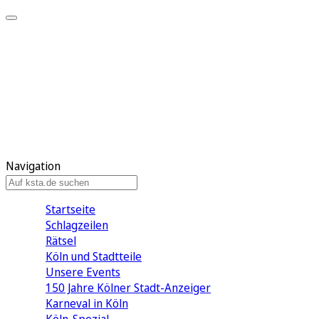
Mein KStA
Meine Artikel
Meine Region
Meine Newsletter
Mein KStA PLUS
Mein E-Paper
Navigation
Startseite
Schlagzeilen
Rätsel
Köln und Stadtteile
Unsere Events
150 Jahre Kölner Stadt-Anzeiger
Karneval in Köln