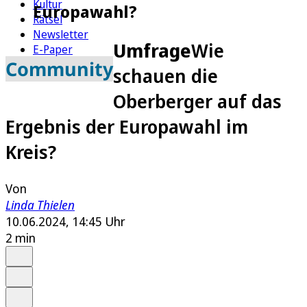
Kultur
Europawahl?
Rätsel
Newsletter
Umfrage
Wie
E-Paper
Community
schauen die
Oberberger auf das
Ergebnis der Europawahl im
Kreis?
Von
Linda Thielen
10.06.2024, 14:45 Uhr
2 min
Auf Google bevorzugen
Anhören
Schrift