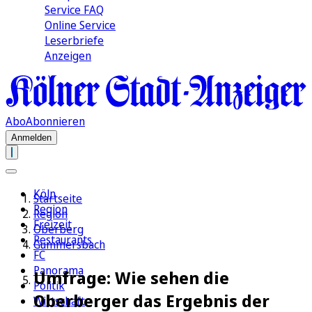
Service FAQ
Online Service
Leserbriefe
Anzeigen
Abo
Abonnieren
Anmelden
Köln
Startseite
Region
Region
Freizeit
Oberberg
Restaurants
Gummersbach
FC
Panorama
Umfrage: Wie sehen die
Politik
Oberberger das Ergebnis der
Wirtschaft