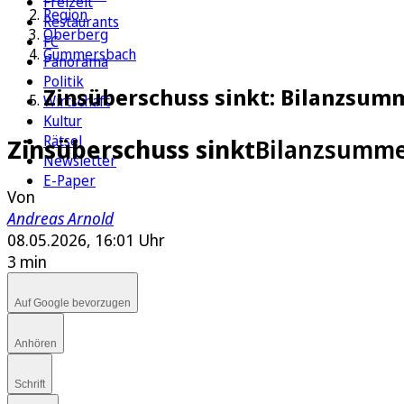
Freizeit
Region
Restaurants
Oberberg
FC
Gummersbach
Panorama
Politik
Zinsüberschuss sinkt: Bilanzsumm
Wirtschaft
Kultur
Rätsel
Zinsüberschuss sinkt
Bilanzsumme 
Newsletter
E-Paper
Von
Andreas Arnold
08.05.2026, 16:01 Uhr
3 min
Auf Google bevorzugen
Anhören
Schrift