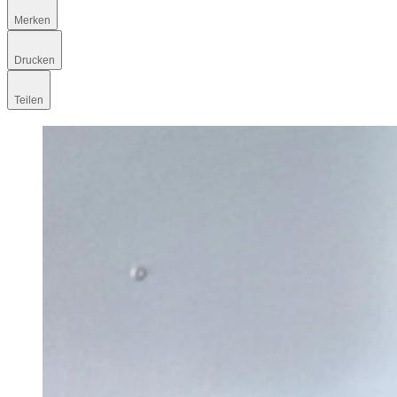
Merken
Drucken
Teilen