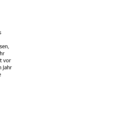
s
sen,
hr
t vor
 Jahr
e