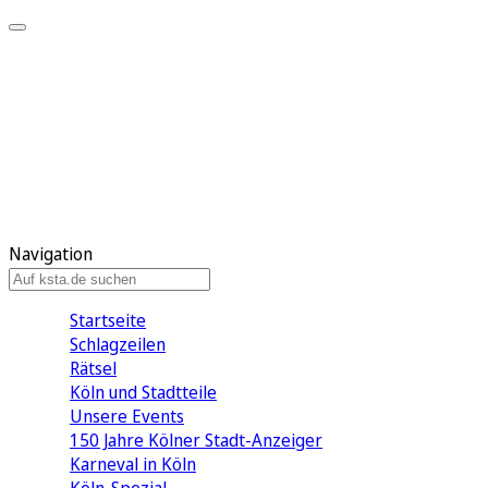
Mein KStA
Meine Artikel
Meine Region
Meine Newsletter
Mein KStA PLUS
Mein E-Paper
Navigation
Startseite
Schlagzeilen
Rätsel
Köln und Stadtteile
Unsere Events
150 Jahre Kölner Stadt-Anzeiger
Karneval in Köln