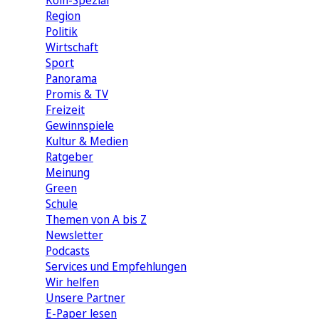
Köln-Spezial
Region
Politik
Wirtschaft
Sport
Panorama
Promis & TV
Freizeit
Gewinnspiele
Kultur & Medien
Ratgeber
Meinung
Green
Schule
Themen von A bis Z
Newsletter
Podcasts
Services und Empfehlungen
Wir helfen
Unsere Partner
E-Paper lesen