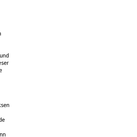
n
 und
eser
e
ksen
de
ann