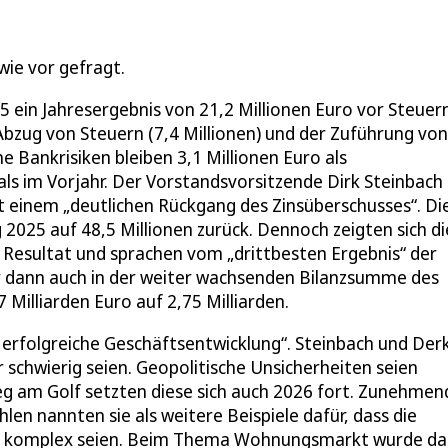
ie vor gefragt.
ein Jahresergebnis von 21,2 Millionen Euro vor Steuer
 Abzug von Steuern (7,4 Millionen) und der Zuführung von
e Bankrisiken bleiben 3,1 Millionen Euro als
als im Vorjahr. Der Vorstandsvorsitzende Dirk Steinbach
 einem „deutlichen Rückgang des Zinsüberschusses“. Di
2025 auf 48,5 Millionen zurück. Dennoch zeigten sich di
Resultat und sprachen vom „drittbesten Ergebnis“ der
 dann auch in der weiter wachsenden Bilanzsumme des
 Milliarden Euro auf 2,75 Milliarden.
ie erfolgreiche Geschäftsentwicklung“. Steinbach und Der
schwierig seien. Geopolitische Unsicherheiten seien
eg am Golf setzten diese sich auch 2026 fort. Zunehmen
len nannten sie als weitere Beispiele dafür, dass die
den komplex seien. Beim Thema Wohnungsmarkt wurde d