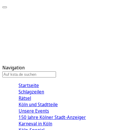
Mein KStA
Meine Artikel
Meine Region
Meine Newsletter
Mein KStA PLUS
Mein E-Paper
Navigation
Startseite
Schlagzeilen
Rätsel
Köln und Stadtteile
Unsere Events
150 Jahre Kölner Stadt-Anzeiger
Karneval in Köln