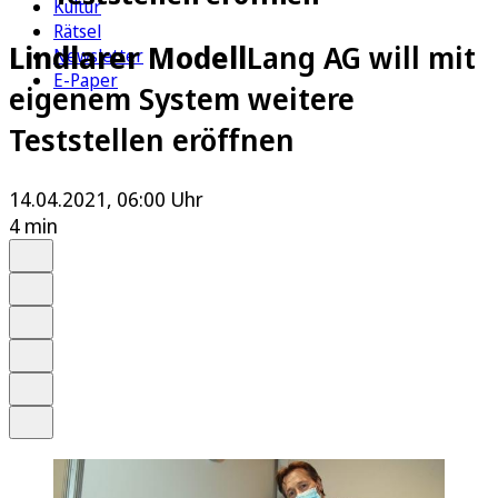
Kultur
Rätsel
Lindlarer Modell
Lang AG will mit
Newsletter
E-Paper
eigenem System weitere
Teststellen eröffnen
14.04.2021, 06:00 Uhr
4 min
Auf Google bevorzugen
Anhören
Schrift
Merken
Drucken
Teilen