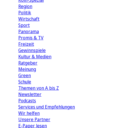
Köln-Spezial
Region
Politik
Wirtschaft
Sport
Panorama
Promis & TV
Freizeit
Gewinnspiele
Kultur & Medien
Ratgeber
Meinung
Green
Schule
Themen von A bis Z
Newsletter
Podcasts
Services und Empfehlungen
Wir helfen
Unsere Partner
E-Paper lesen