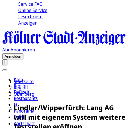
Service FAQ
Online Service
Leserbriefe
Anzeigen
Abo
Abonnieren
Anmelden
Köln
Startseite
Region
Region
Freizeit
Oberberg
Restaurants
FC
Lindlar/Wipperfürth: Lang AG
Panorama
will mit eigenem System weitere
Politik
Wirtschaft
Teststellen eröffnen