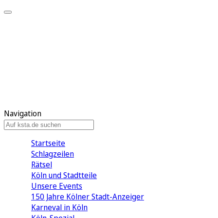
Mein KStA
Meine Artikel
Meine Region
Meine Newsletter
Mein KStA PLUS
Mein E-Paper
Navigation
Startseite
Schlagzeilen
Rätsel
Köln und Stadtteile
Unsere Events
150 Jahre Kölner Stadt-Anzeiger
Karneval in Köln