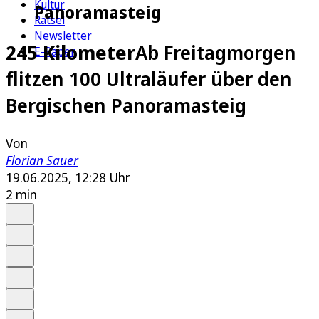
Kultur
Panoramasteig
Rätsel
Newsletter
245 Kilometer
Ab Freitagmorgen
E-Paper
flitzen 100 Ultraläufer über den
Bergischen Panoramasteig
Von
Florian Sauer
19.06.2025, 12:28 Uhr
2 min
Auf Google bevorzugen
Anhören
Schrift
Merken
Drucken
Teilen