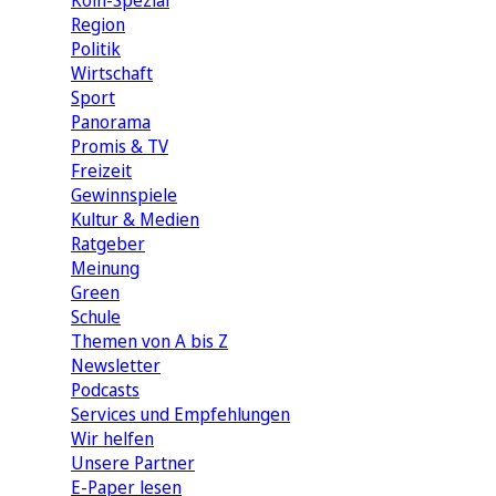
Köln-Spezial
Region
Politik
Wirtschaft
Sport
Panorama
Promis & TV
Freizeit
Gewinnspiele
Kultur & Medien
Ratgeber
Meinung
Green
Schule
Themen von A bis Z
Newsletter
Podcasts
Services und Empfehlungen
Wir helfen
Unsere Partner
E-Paper lesen