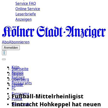
Service FAQ
Online Service
Leserbriefe
Anzeigen
Abo
Abonnieren
Anmelden
Köln
Startseite
Region
Region
Freizeit
Oberberg
Restaurants
Lindlar
FC
Panorama
Fußball-Mittelrheinligist
Politik
Eintracht Hohkeppel hat neuen
Wirtschaft