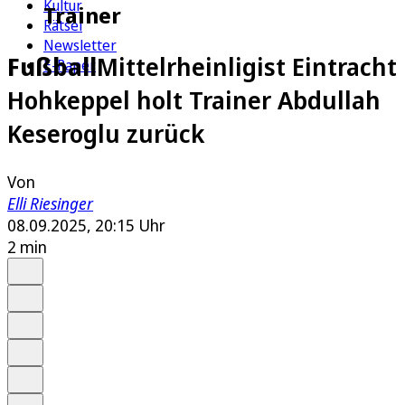
Kultur
Trainer
Rätsel
Newsletter
Fußball
Mittelrheinligist Eintracht
E-Paper
Hohkeppel holt Trainer Abdullah
Keseroglu zurück
Von
Elli Riesinger
08.09.2025, 20:15 Uhr
2 min
Auf Google bevorzugen
Anhören
Schrift
Merken
Drucken
Teilen