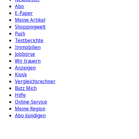
Abo
E-Paper
Meine Artikel
Shoppingwelt
Push
Testberichte
Immobilien
Jobbörse
Wir trauern
Anzeigen
Kiosk
Vergleichsrechner
Bütz Mich
Hilfe
Online-Service
Meine Region
Abo kündigen
FOLGEN SIE UNS
ENTDECKEN SIE UNSERE APP