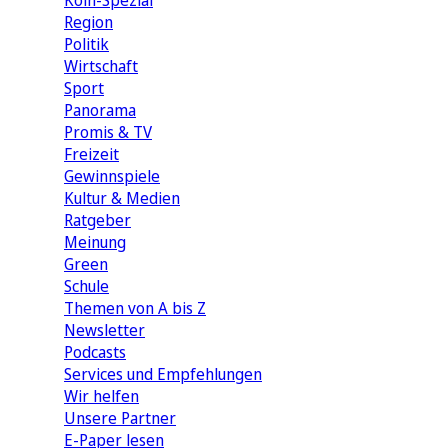
Köln-Spezial
Region
Politik
Wirtschaft
Sport
Panorama
Promis & TV
Freizeit
Gewinnspiele
Kultur & Medien
Ratgeber
Meinung
Green
Schule
Themen von A bis Z
Newsletter
Podcasts
Services und Empfehlungen
Wir helfen
Unsere Partner
E-Paper lesen