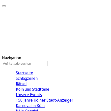
Mein KStA
Meine Artikel
Meine Region
Meine Newsletter
Mein KStA PLUS
Mein E-Paper
Navigation
Startseite
Schlagzeilen
Rätsel
Köln und Stadtteile
Unsere Events
150 Jahre Kölner Stadt-Anzeiger
Karneval in Köln