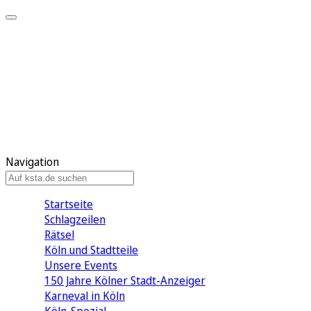
Mein KStA
Meine Artikel
Meine Region
Meine Newsletter
Mein KStA PLUS
Mein E-Paper
Navigation
Startseite
Schlagzeilen
Rätsel
Köln und Stadtteile
Unsere Events
150 Jahre Kölner Stadt-Anzeiger
Karneval in Köln