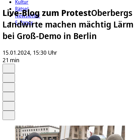
Kultur
Rätsel
Live-Blog zum Protest
Oberbergs
Newsletter
Landwirte machen mächtig Lärm
E-Paper
bei Groß-Demo in Berlin
15.01.2024, 15:30 Uhr
21 min
Auf Google bevorzugen
Anhören
Schrift
Merken
Drucken
Teilen