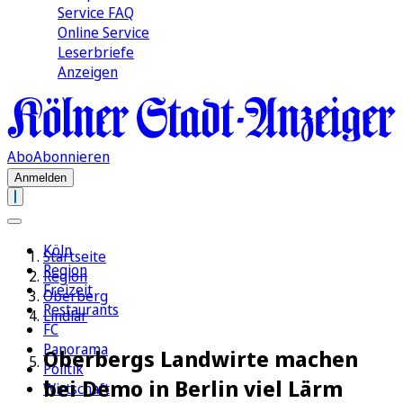
Service FAQ
Online Service
Leserbriefe
Anzeigen
Abo
Abonnieren
Anmelden
Köln
Startseite
Region
Region
Freizeit
Oberberg
Restaurants
Lindlar
FC
Panorama
Oberbergs Landwirte machen
Politik
bei Demo in Berlin viel Lärm
Wirtschaft