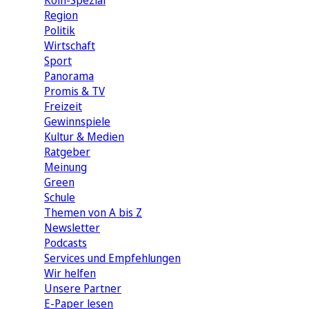
Köln-Spezial
Region
Politik
Wirtschaft
Sport
Panorama
Promis & TV
Freizeit
Gewinnspiele
Kultur & Medien
Ratgeber
Meinung
Green
Schule
Themen von A bis Z
Newsletter
Podcasts
Services und Empfehlungen
Wir helfen
Unsere Partner
E-Paper lesen