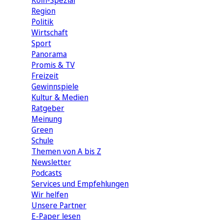
Köln-Spezial
Region
Politik
Wirtschaft
Sport
Panorama
Promis & TV
Freizeit
Gewinnspiele
Kultur & Medien
Ratgeber
Meinung
Green
Schule
Themen von A bis Z
Newsletter
Podcasts
Services und Empfehlungen
Wir helfen
Unsere Partner
E-Paper lesen