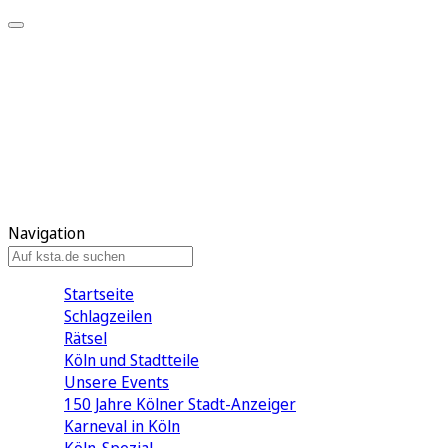
Mein KStA
Meine Artikel
Meine Region
Meine Newsletter
Mein KStA PLUS
Mein E-Paper
Navigation
Startseite
Schlagzeilen
Rätsel
Köln und Stadtteile
Unsere Events
150 Jahre Kölner Stadt-Anzeiger
Karneval in Köln