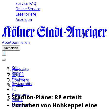
Service FAQ
Online Service
Leserbriefe
Anzeigen
Abo
Abonnieren
Anmelden
Köln
Startseite
Region
Region
Freizeit
Oberberg
Restaurants
Lindlar
FC
Panorama
Stadion-Pläne: RP erteilt
Politik
Vorhaben von Hohkeppel eine
Wirtschaft