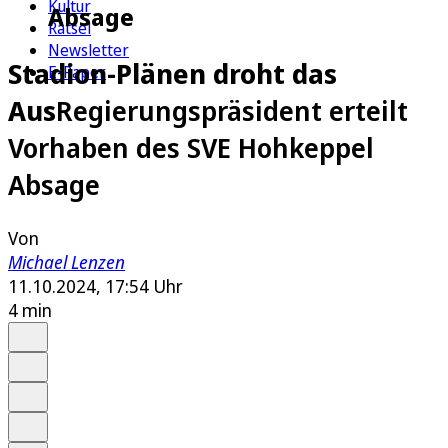
Kultur
Absage
Rätsel
Newsletter
Stadion-Plänen droht das
E-Paper
Aus
Regierungspräsident erteilt
Vorhaben des SVE Hohkeppel
Absage
Von
Michael Lenzen
11.10.2024, 17:54 Uhr
4 min
Auf Google bevorzugen
Anhören
Schrift
Merken