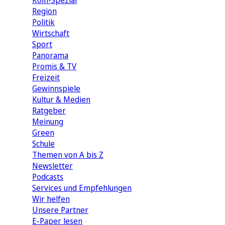
Köln-Spezial
Region
Politik
Wirtschaft
Sport
Panorama
Promis & TV
Freizeit
Gewinnspiele
Kultur & Medien
Ratgeber
Meinung
Green
Schule
Themen von A bis Z
Newsletter
Podcasts
Services und Empfehlungen
Wir helfen
Unsere Partner
E-Paper lesen