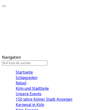
Mein KStA
Meine Artikel
Meine Region
Meine Newsletter
Mein KStA PLUS
Mein E-Paper
Navigation
Startseite
Schlagzeilen
Rätsel
Köln und Stadtteile
Unsere Events
150 Jahre Kölner Stadt-Anzeiger
Karneval in Köln