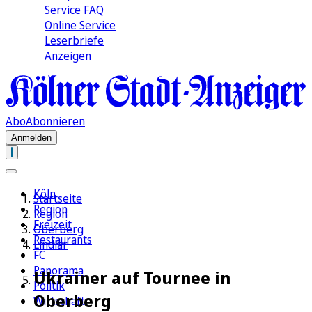
Service FAQ
Online Service
Leserbriefe
Anzeigen
Abo
Abonnieren
Anmelden
Köln
Startseite
Region
Region
Freizeit
Oberberg
Restaurants
Lindlar
FC
Panorama
Ukrainer auf Tournee in
Politik
Oberberg
Wirtschaft