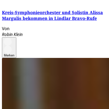
Kreis-Symphonieorchester und Solistin Alissa
Margulis bekommen in Lindlar Bravo-Rufe
Von
Robin Klein
Merken