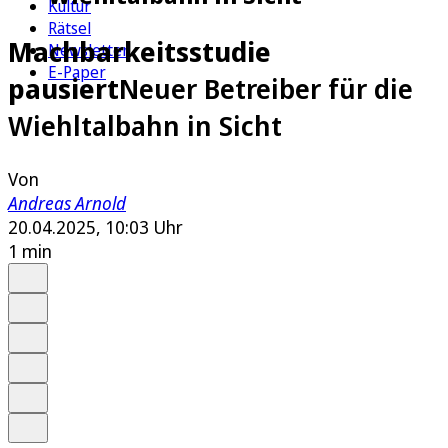
Kultur
Rätsel
Machbarkeitsstudie
Newsletter
E-Paper
pausiert
Neuer Betreiber für die
Wiehltalbahn in Sicht
Von
Andreas Arnold
20.04.2025, 10:03 Uhr
1 min
Auf Google bevorzugen
Anhören
Schrift
Merken
Drucken
Teilen