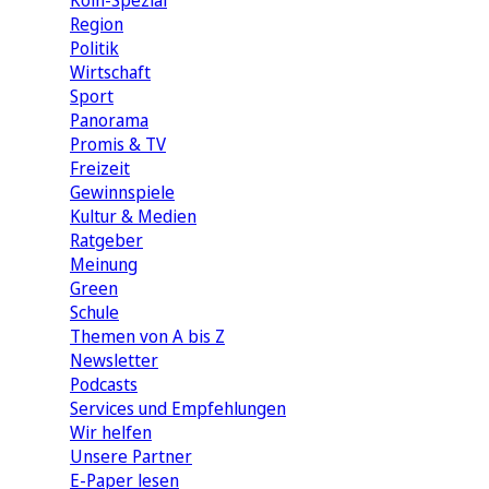
Köln-Spezial
Region
Politik
Wirtschaft
Sport
Panorama
Promis & TV
Freizeit
Gewinnspiele
Kultur & Medien
Ratgeber
Meinung
Green
Schule
Themen von A bis Z
Newsletter
Podcasts
Services und Empfehlungen
Wir helfen
Unsere Partner
E-Paper lesen