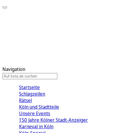
Mein KStA
Meine Artikel
Meine Region
Meine Newsletter
Mein KStA PLUS
Mein E-Paper
Navigation
Startseite
Schlagzeilen
Rätsel
Köln und Stadtteile
Unsere Events
150 Jahre Kölner Stadt-Anzeiger
Karneval in Köln