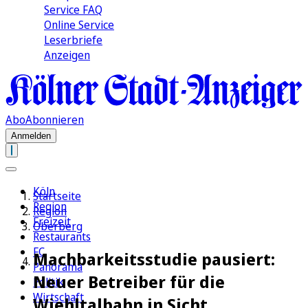
Service FAQ
Online Service
Leserbriefe
Anzeigen
Abo
Abonnieren
Anmelden
Köln
Startseite
Region
Region
Freizeit
Oberberg
Restaurants
FC
Machbarkeitsstudie pausiert:
Panorama
Neuer Betreiber für die
Politik
Wirtschaft
Wiehltalbahn in Sicht