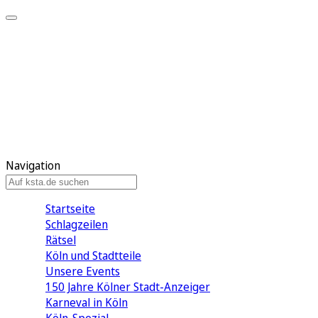
Mein KStA
Meine Artikel
Meine Region
Meine Newsletter
Mein KStA PLUS
Mein E-Paper
Navigation
Startseite
Schlagzeilen
Rätsel
Köln und Stadtteile
Unsere Events
150 Jahre Kölner Stadt-Anzeiger
Karneval in Köln