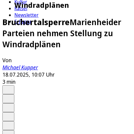
Kultur
Windradplänen
Rätsel
Newsletter
Bruchertalsperre
Marienheider
E-Paper
Parteien nehmen Stellung zu
Windradplänen
Von
Michael Kupper
18.07.2025, 10:07 Uhr
3 min
Auf Google bevorzugen
Anhören
Schrift
Merken
Drucken
Teilen