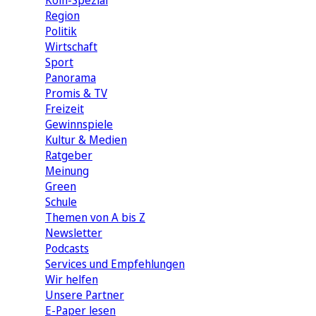
Köln-Spezial
Region
Politik
Wirtschaft
Sport
Panorama
Promis & TV
Freizeit
Gewinnspiele
Kultur & Medien
Ratgeber
Meinung
Green
Schule
Themen von A bis Z
Newsletter
Podcasts
Services und Empfehlungen
Wir helfen
Unsere Partner
E-Paper lesen