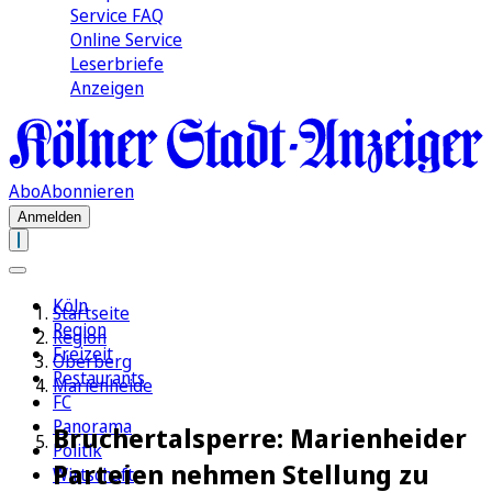
Service FAQ
Online Service
Leserbriefe
Anzeigen
Abo
Abonnieren
Anmelden
Köln
Startseite
Region
Region
Freizeit
Oberberg
Restaurants
Marienheide
FC
Panorama
Bruchertalsperre: Marienheider
Politik
Parteien nehmen Stellung zu
Wirtschaft