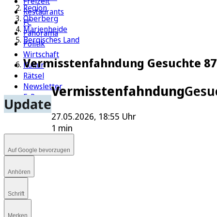
Freizeit
Region
Restaurants
Oberberg
FC
Marienheide
Panorama
Bergisches Land
Politik
Wirtschaft
Vermisstenfahndung Gesuchte 87
Kultur
Rätsel
Newsletter
Vermisstenfahndung
Gesu
E-Paper
Update
27.05.2026, 18:55 Uhr
1 min
Auf Google bevorzugen
Anhören
Schrift
Merken