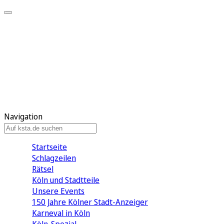
Mein KStA
Meine Artikel
Meine Region
Meine Newsletter
Mein KStA PLUS
Mein E-Paper
Navigation
Startseite
Schlagzeilen
Rätsel
Köln und Stadtteile
Unsere Events
150 Jahre Kölner Stadt-Anzeiger
Karneval in Köln