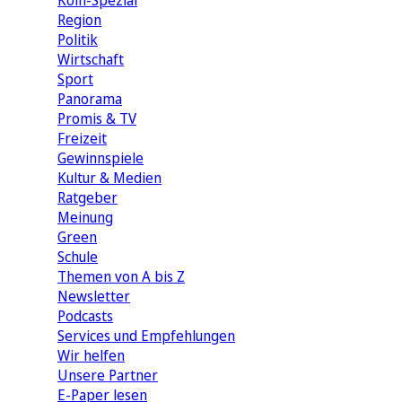
Köln-Spezial
Region
Politik
Wirtschaft
Sport
Panorama
Promis & TV
Freizeit
Gewinnspiele
Kultur & Medien
Ratgeber
Meinung
Green
Schule
Themen von A bis Z
Newsletter
Podcasts
Services und Empfehlungen
Wir helfen
Unsere Partner
E-Paper lesen