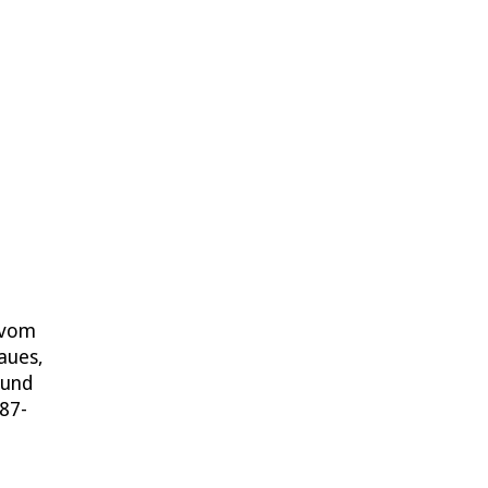
n
 vom
aues,
 und
 87-